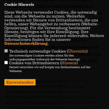
Cookie Hinweis
zwischen beruflicher und akademischer
Diese Webseite verwendet Cookies, die notwendig
Ausbildung wird deutlich verbessert.“ Damit
sind, um die Webseite zu nutzen. Weiterhin
macht der Bundestagsabgeordnete Ruprecht
verwenden wir Dienste von Drittanbietern, die uns
helfen, unser Webangebot zu verbessern (Website-
Polenz (CDU) auf die Förderung des
Optmierung). Für die Verwendung bestimmter
Dienste, benötigen wir Ihre Einwilligung. Ihre
Bundesbildungsministeriums durch
Einwilligung können Sie jederzeit widerrufen. Weitere
Informationen finden Sie in unserer
Stipendien für beruflich Qualifizierte
Datenschutzerklärung
.
aufmerksam. Die Förderung soll besonders
Technisch notwendige Cookies (
Übersicht
)
begabten Menschen einen Anreiz bieten, ein
Die notwendigen Cookies werden allein für den
ordnungsgemäßen Gebrauch der Webseite benötigt.
Studium aufzunehmen und sich zusätzlich
Cookies von Drittanbietern (
Hinweis
)
weiter zu bilden.
Derzeit verzichten wir auf Scripte von Drittanbietern auf der
Webseite.
Mit Beginn des Wintersemesters 2008/2009 erhalten
Einverstanden
besonders begabte Frauen und Männer, die eine
Berufsausbildung absolviert haben und über
Berufserfahrung von mindestens zwei Jahren verfügen,
eine finanzielle Unterstützung, um an einer staatlichen
oder staatlich anerkannten Hochschule zu studieren. Die