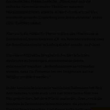
der deutschen Presse herrsche. „Wenn man sich die
teilweise dämonisierenden Titelbilder mancher
Wochenzeitschriften ansieht, so wird einem schnell klar,
wie die oft kritische Einstellung zum Islam entsteht“, so der
CDU- Politiker weiter.
Aber auch die türkische Presse schüre das Misstrauen in
Deutschland, wenn man sich z.B. die Berichterstattung über
die Brandkatastrophe in Ludwigshafen ansehe, so Polenz.
Um eine erfolgreiche Integration der hier lebenden
Ausländer zu bewältigen, müssten beide Seiten
aufeinander zugehen. „Außerdem muss es vermieden
werden, dass die Probleme bei der Integration auf die
Religion projiziert werden.“
In der anschließenden sehr sachlichen Diskussion mit den
Anwesenden wurde auch über das Streitthema Moschee-
Bau gesprochen, bei dem Polenz anmerkte, dass „wenn die
Muslime in Deutschland leben möchten, sie auch einen
Platz zu beten brauchen. Und dieser sollte nicht versteckt in