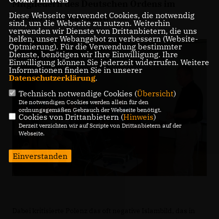
Mitgliedern des Deutschen Ordens im
Diese Webseite verwendet Cookies, die notwendig
Kloster Bentlage hielt.
sind, um die Webseite zu nutzen. Weiterhin
verwenden wir Dienste von Drittanbietern, die uns
helfen, unser Webangebot zu verbessern (Website-
Optmierung). Für die Verwendung bestimmter
Dienste, benötigen wir Ihre Einwilligung. Ihre
Einwilligung können Sie jederzeit widerrufen. Weitere
Informationen finden Sie in unserer
Datenschutzerklärung
.
Technisch notwendige Cookies (
Übersicht
)
Die notwendigen Cookies werden allein für den
ordnungsgemäßen Gebrauch der Webseite benötigt.
Cookies von Drittanbietern (
Hinweis
)
Derzeit verzichten wir auf Scripte von Drittanbietern auf der
Webseite.
Einverstanden
Dabei kritisierte Polenz das oft negative Islambild, das in