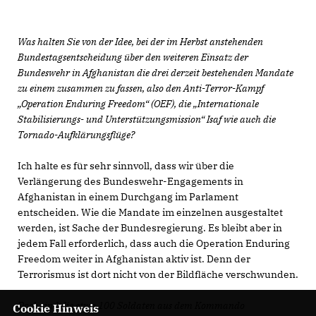
Was halten Sie von der Idee, bei der im Herbst anstehenden
Bundestagsentscheidung über den weiteren Einsatz der
Bundeswehr in Afghanistan die drei derzeit bestehenden Mandate
zu einem zusammen zu fassen, also den Anti-Terror-Kampf
Operation Enduring Freedom“ (OEF), die „Internationale
Stabilisierungs- und Unterstützungsmission“ Isaf wie auch die
Tornado-Aufklärungsflüge?
Ich halte es für sehr sinnvoll, dass wir über die
Verlängerung des Bundeswehr-Engagements in
Afghanistan in einem Durchgang im Parlament
entscheiden. Wie die Mandate im einzelnen ausgestaltet
werden, ist Sache der Bundesregierung. Es bleibt aber in
jedem Fall erforderlich, dass auch die Operation Enduring
Freedom weiter in Afghanistan aktiv ist. Denn der
Terrorismus ist dort nicht von der Bildfläche verschwunden.
Doch sind die etwa 100 Soldaten aus dem Kommando
Cookie Hinweis