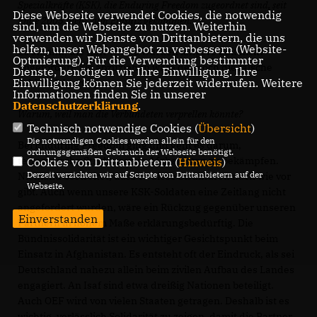
Spezialkräfte (KSK), die Enduring Freedom zugeordnet sind, seit
Diese Webseite verwendet Cookies, die notwendig
Ende 2005 nicht zum Einsatz gekommen.
sind, um die Webseite zu nutzen. Weiterhin
verwenden wir Dienste von Drittanbietern, die uns
helfen, unser Webangebot zu verbessern (Website-
Es stimmt, die KSK-Kräfte wurden längere Zeit nicht
Optmierung). Für die Verwendung bestimmter
angefordert. Sie abzuziehen wäre dennoch die falsche
Dienste, benötigen wir Ihre Einwilligung. Ihre
Einwilligung können Sie jederzeit widerrufen. Weitere
Schlussfolgerung
Informationen finden Sie in unserer
Datenschutzerklärung
.
Warum, weil man die Verbündeten verprellen könnte?
Technisch notwendige Cookies (
Übersicht
)
Die notwendigen Cookies werden allein für den
Bei Enduring Freedom ging und geht es darum,
ordnungsgemäßen Gebrauch der Webseite benötigt.
terroristische Strukturen in Afghanistan zu bekämpfen.
Cookies von Drittanbietern (
Hinweis
)
Derzeit verzichten wir auf Scripte von Drittanbietern auf der
Niemand bestreitet, dass es diese Strukturen nach wie vor
Webseite.
gibt. Auch wenn unsere KSK-Soldaten eine Zeitlang nicht
angefordert wurden, wäre ein Rückzug gegenüber unseren
Einverstanden
Partnern in hohem Maße erklärungsbedürftig. Die
Bündnissolidarität ist ein wichtiger Gesichtspunkt beim
Einsatz in Afghanistan. Es entsteht oft der Eindruck, als sei
Deutschland nahezu allein beim zivilen Aufbau des Landes
engagiert. An Isaf sind etwa dreißig Nationen beteiligt.
Auch OEF wird von vielen Staaten getragen. Deshalb ist es
wichtig, verlässlich Solidarität zu zeigen, damit die Partner