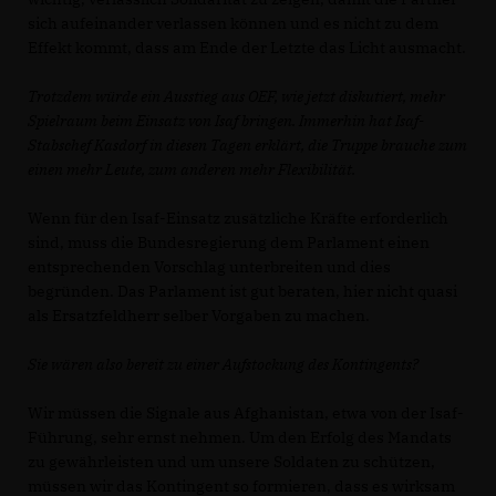
sich aufeinander verlassen können und es nicht zu dem
Effekt kommt, dass am Ende der Letzte das Licht ausmacht.
Trotzdem würde ein Ausstieg aus OEF, wie jetzt diskutiert, mehr
Spielraum beim Einsatz von Isaf bringen. Immerhin hat Isaf-
Stabschef Kasdorf in diesen Tagen erklärt, die Truppe brauche zum
einen mehr Leute, zum anderen mehr Flexibilität.
Wenn für den Isaf-Einsatz zusätzliche Kräfte erforderlich
sind, muss die Bundesregierung dem Parlament einen
entsprechenden Vorschlag unterbreiten und dies
begründen. Das Parlament ist gut beraten, hier nicht quasi
als Ersatzfeldherr selber Vorgaben zu machen.
Sie wären also bereit zu einer Aufstockung des Kontingents?
Wir müssen die Signale aus Afghanistan, etwa von der Isaf-
Führung, sehr ernst nehmen. Um den Erfolg des Mandats
zu gewährleisten und um unsere Soldaten zu schützen,
müssen wir das Kontingent so formieren, dass es wirksam