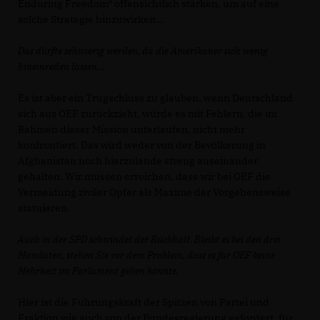
Enduring Freedom“ offensichtlich stärken, um auf eine
solche Strategie hinzuwirken
Das dürfte schwierig werden, da die Amerikaner sich wenig
hineinreden lassen
Es ist aber ein Trugschluss zu glauben, wenn Deutschland
sich aus OEF zurückzieht, würde es mit Fehlern, die im
Rahmen dieser Mission unterlaufen, nicht mehr
konfrontiert. Das wird weder von der Bevölkerung in
Afghanistan noch hierzulande streng auseinander
gehalten. Wir müssen erreichen, dass wir bei OEF die
Vermeidung ziviler Opfer als Maxime der Vorgehensweise
statuieren.
Auch in der SPD schwindet der Rückhalt. Bleibt es bei den drei
Mandaten, stehen Sie vor dem Problem, dass es für OEF keine
Mehrheit im Parlament geben könnte.
Hier ist die Führungskraft der Spitzen von Partei und
Fraktion wie auch von der Bundesregierung gefordert, für