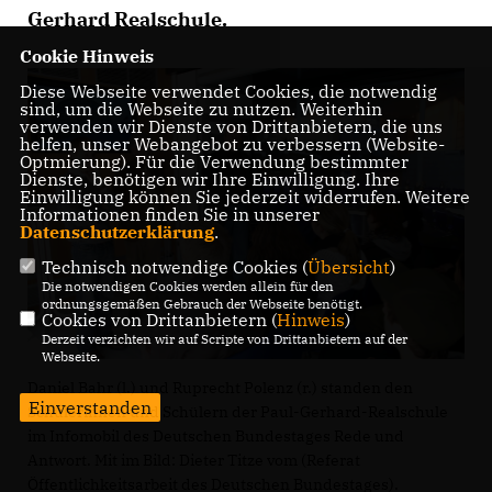
Gerhard Realschule.
Cookie Hinweis
Diese Webseite verwendet Cookies, die notwendig
sind, um die Webseite zu nutzen. Weiterhin
verwenden wir Dienste von Drittanbietern, die uns
helfen, unser Webangebot zu verbessern (Website-
Optmierung). Für die Verwendung bestimmter
Dienste, benötigen wir Ihre Einwilligung. Ihre
Einwilligung können Sie jederzeit widerrufen. Weitere
Informationen finden Sie in unserer
Datenschutzerklärung
.
Technisch notwendige Cookies (
Übersicht
)
Die notwendigen Cookies werden allein für den
ordnungsgemäßen Gebrauch der Webseite benötigt.
Cookies von Drittanbietern (
Hinweis
)
Derzeit verzichten wir auf Scripte von Drittanbietern auf der
Webseite.
Daniel Bahr (l.) und Ruprecht Polenz (r.) standen den
Einverstanden
Schülerinnen und Schülern der Paul-Gerhard-Realschule
im Infomobil des Deutschen Bundestages Rede und
Antwort. Mit im Bild: Dieter Titze vom (Referat
Öffentlichkeitsarbeit des Deutschen Bundestages).