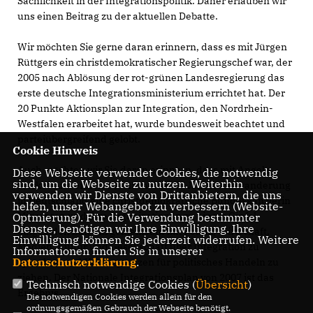
Sachlichkeit in der Integrationspolitik. Daher erlauben wir
uns einen Beitrag zu der aktuellen Debatte.
Wir möchten Sie gerne daran erinnern, dass es mit Jürgen
Rüttgers ein christdemokratischer Regierungschef war, der
2005 nach Ablösung der rot-grünen Landesregierung das
erste deutsche Integrationsministerium errichtet hat. Der
20 Punkte Aktionsplan zur Integration, den Nordrhein-
Westfalen erarbeitet hat, wurde bundesweit beachtet und
parteiübergreifend gelobt.
Cookie Hinweis
Auch möchten wir Sie daran erinnern, dass mit Angela
Diese Webseite verwendet Cookies, die notwendig
sind, um die Webseite zu nutzen. Weiterhin
Merkel zum ersten Mal nach über 50 Jahren Einwanderung
verwenden wir Dienste von Drittanbietern, die uns
in Deutschland eine christdemokratische Bundeskanzlerin
helfen, unser Webangebot zu verbessern (Website-
Migranten und ihre Organisationen zu einem Gipfel
Optmierung). Für die Verwendung bestimmter
Dienste, benötigen wir Ihre Einwilligung. Ihre
eingeladen hat, um gemeinsam mit Politik, Wirtschaft,
Einwilligung können Sie jederzeit widerrufen. Weitere
Medien, Kultur und Gesellschaft über Integration zu
Informationen finden Sie in unserer
Datenschutzerklärung
.
sprechen und Konsequenzen für politisches Handeln zu
ziehen. Der Nationale Integrationsplan von 2007 ist das
Technisch notwendige Cookies (
Übersicht
)
Ergebnis.
Die notwendigen Cookies werden allein für den
ordnungsgemäßen Gebrauch der Webseite benötigt.