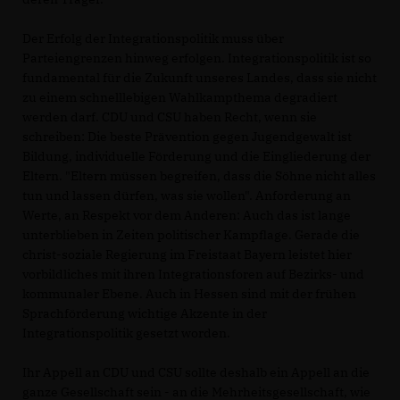
Der Erfolg der Integrationspolitik muss über
Parteiengrenzen hinweg erfolgen. Integrationspolitik ist so
fundamental für die Zukunft unseres Landes, dass sie nicht
zu einem schnelllebigen Wahlkampthema degradiert
werden darf. CDU und CSU haben Recht, wenn sie
schreiben: Die beste Prävention gegen Jugendgewalt ist
Bildung, individuelle Förderung und die Eingliederung der
Eltern. "Eltern müssen begreifen, dass die Söhne nicht alles
tun und lassen dürfen, was sie wollen". Anforderung an
Werte, an Respekt vor dem Anderen: Auch das ist lange
unterblieben in Zeiten politischer Kampflage. Gerade die
christ-soziale Regierung im Freistaat Bayern leistet hier
vorbildliches mit ihren Integrationsforen auf Bezirks- und
kommunaler Ebene. Auch in Hessen sind mit der frühen
Sprachförderung wichtige Akzente in der
Integrationspolitik gesetzt worden.
Ihr Appell an CDU und CSU sollte deshalb ein Appell an die
ganze Gesellschaft sein - an die Mehrheitsgesellschaft, wie