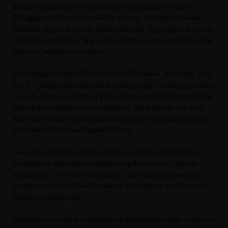
an die Zuwanderer. Wir brauchen politische Vorbilder,
Erfolgsgeschichten, für die Sie stehen, und die in dieser
Klarheit sagen, dass die abscheulichen Vorgänge wie in der
Münchener U-Bahn "die ganze Härte unserer bestehenden
Gesetze" erfahren müssen.
Wir, Mitglieder der CDU und der CSU wissen, dass das, was
der 17-jährige Grieche und der 20-jährige Türke gegenüber
dem 76-jährigen Rentner getan haben, untypisch ist für die
Kultur ihrer Eltern und Großeltern. Der Respekt vor dem
Alter wird in Zuwanderfamilien oft höher geschätzt als bei
manchen deutschen Jugendlichen.
Gewalt und Kriminalität gedeihen, wo Respektlosigkeit,
mangelnde Bildung und Erziehung herrschen. "Dumm
schlägt gut" - hat die taz getitelt. Umso mehr müssen wir
anerkennen, dass Gewalt keinen ethnisches, sondern ein
Bildungsproblem ist.
Deshalb muss ein ganzheitliches Bildungskonzept zentraler