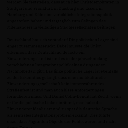
werden Sie feststellen, dass auch hier Christdemokraten in
Stuttgart und Frankfurt, in Duisburg und Essen, in
Hamburg und Köln eine vorbildliche Integrationspolitik
angestoßen haben und tagtäglich zum Gelingen des
Miteinanders in vielfältigen Stadtgesellschafen beitragen.
Deutschland hat sich verändert! Die politischen Lager sind
enger zusammengerückt. Dabei musste die Union
erkennen, dass Deutschland de facto ein
Einwanderungsland ist und es in der jahrzehntelang
verschlafenen Integrationspolitik einen dringenden
Nachholbedarf gibt. Das linke politische Lager ist ebenfalls
zu der Erkenntnis gelangt, dass eine multikulturelle
Einwanderungsgesellschaft kein immerwährendes
Straßenfest ist und man auch klare Anforderungen
formulieren muss. Und Daniel Cohn-Bendit hat Recht, wenn
er für die politische Linke einräumt, man habe die
Einwanderer idealisiert und zu spät die deutsche Sprache
als zentrales Integrationsproblem erkannt. Dies führte
dazu, dass Migranten Objekte der Politik waren und nicht
deren Träger.