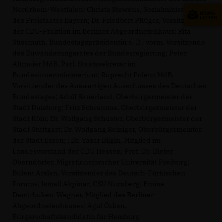
Nordrhein-Westfalen; Christa Stewens, Sozialministerin
des Freistaates Bayern; Dr. Friedbert Pflüger, Vorsitzender
der CDU-Fraktion im Berliner Abgeordnetenhaus; Rita
Süssmuth, Bundestagspräsidentin a. D., vorm. Vorsitzende
des Zuwanderungsrates der Bundesregierung; Peter
Altmaier MdB, Parl. Staatssekretär im
Bundesinnenministerium; Ruprecht Polenz MdB,
Vorsitzender des Auswärtigen Ausschusses des Deutschen
Bundestages; Adolf Sauerland, Oberbürgermeister der
Stadt Duisburg; Fritz Schramma, Oberbürgermeister der
Stadt Köln; Dr. Wolfgang Schuster, Oberbürgermeister der
Stadt Stuttgart; Dr. Wolfgang Reiniger, Oberbürgermeister
der Stadt Essen; ; Dr. Yasar Bilgin, Mitglied im
Landesvorstand der CDU Hessen; Prof. Dr. Dieter
Oberndörfer, Migrationsforscher Universität Freiburg;
Bülent Arslan, Vorsitzender des Deutsch-Türkischen
Forums; Ismail Akpinar, CSU Nürnberg; Emine
Demirbüken-Wegner, Mitglied des Berliner
Abgeordnetenhauses; Agül Özkan,
Bürgerschaftskandidatin für Hamburg