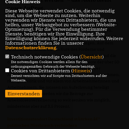
Cookie Hinweis
unser Auftrag.
Diese Webseite verwendet Cookies, die notwendig
sind, um die Webseite zu nutzen. Weiterhin
verwenden wir Dienste von Drittanbietern, die uns
Wir lassen uns durch höhere Steuereinnahmen nicht vom
helfen, unser Webangebot zu verbessern (Website-
Optmierung). Für die Verwendung bestimmter
Ziel der schnellen Haushaltskonsolidierung abbringen,
Dienste, benötigen wir Ihre Einwilligung. Ihre
sondern nutzen die Gunst der Stunde, um möglichst bald
Einwilligung können Sie jederzeit widerrufen. Weitere
Informationen finden Sie in unserer
einen ausgeglichenen Bundesetat vorzulegen. Auf dem
Datenschutzerklärung
.
Arbeitsmarkt halten wir am Kurs des Förderns und
Forderns fest. Die sinkenden Arbeitslosenzahlen und die
Technisch notwendige Cookies (
Übersicht
)
deutliche Steigerung der Beschäftigungsquote der über 50-
Die notwendigen Cookies werden allein für den
ordnungsgemäßen Gebrauch der Webseite benötigt.
Jährigen zeigen die Richtigkeit dieser Politik. Der
Cookies von Drittanbietern (
Hinweis
)
Aufschwung ist ein Gemeinschaftswerk von Unternehmen,
Derzeit verzichten wir auf Scripte von Drittanbietern auf der
Webseite.
richtiger Politik und vor allem von Arbeitnehmerinnen und
Arbeitnehmern. Sie müssen am Aufschwung beteiligt
Einverstanden
werden. Deshalb werden wir die Beiträge zur
Arbeitslosenversicherung so weit senken wie möglich,
mindestens aber auf 3,5 Prozent.
Investitionsstandort Deutschland stÃ¤rken â€“
politischen Missbrauch verhindern