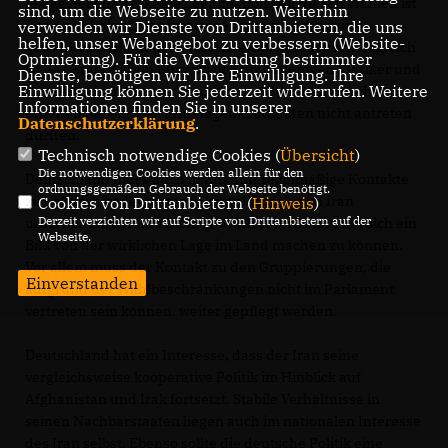
festgestellt hatte, keine Legitimation. Mit diesen Wahlen ist
sind, um die Webseite zu nutzen. Weiterhin
der erste Anlauf, das iranische System durch sein
verwenden wir Dienste von Drittanbietern, die uns
helfen, unser Webangebot zu verbessern (Website-
gewähltes Parlament zu reformieren, gescheitert. Zugleich
Optmierung). Für die Verwendung bestimmter
ist das Ergebnis ein Phyrrussieg für diejenigen Kleriker und
Dienste, benötigen wir Ihre Einwilligung. Ihre
Einwilligung können Sie jederzeit widerrufen. Weitere
Konservativen, die nur deshalb eine Stimmenmehrheit
Informationen finden Sie in unserer
erhalten haben, weil ihre Gegenkandidaten nicht antreten
Datenschutzerklärung
.
durften.
Technisch notwendige Cookies (
Übersicht
)
Die notwendigen Cookies werden allein für den
Deutschland muss auch in Zukunft regelmäßige Kontakte
ordnungsgemäßen Gebrauch der Webseite benötigt.
zu politisch bedeutsamen Gruppierungen im Iran
Cookies von Drittanbietern (
Hinweis
)
Derzeit verzichten wir auf Scripte von Drittanbietern auf der
unterhalten, die ihre Ziele gewaltfrei vertreten, um sich ein
Webseite.
Bild von der wirklichen Lage im Land machen zu können.
Vor allem muss der Kontakt zu den Gruppierungen, die
Einverstanden
aufgrund der Wahlbeschränkungen nicht im Parlament
vertreten sein können, weiter gepflegt werden.
Deutschland hat ein Interesse, dass der Iran seine
vergleichsweise kooperative Politik im Hinblick auf
Afghanistan und Irak fortsetzt. Stabile Verhältnisse in
seinen Nachbarstaaten liegen auch im nationalen Interesse
des Iran selbst. Ebenso sollte die deutsche Politik eine