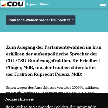
Ruprecht Polenz
Iranische Wahlen weder frei noch fair
Zum Ausgang der Parlamentswahlen im Iran
erklären der außenpolitische Sprecher der
CDU/CSU-Bundestagsfraktion, Dr. Friedbert
Pflüger, MdB, und der Iranberichterstatter
der Fraktion Ruprecht Polenz, MdB:
Schon wegen des Ausschlusses von über 2000 Kandidaten
waren die iranischen Parlamentswahlen am 20.02.2004
weder frei noch fair. Das neue Parlament besitzt, wie die
Cookie Hinweis
iranische Friedensnobelpreisträgerin Schirin Ebadi zuvor
Diese Webseite verwendet Cookies, die notwendig