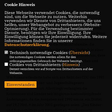
Cookie Hinweis
Die jungen Menschen, die zu uns kommen, und ihre
Diese Webseite verwendet Cookies, die notwendig
sind, um die Webseite zu nutzen. Weiterhin
Familien befinden sich in einer belastenden
verwenden wir Dienste von Drittanbietern, die uns
Lebenssituation“, so die Heimleiterin Schwester Mechtild
helfen, unser Webangebot zu verbessern (Website-
Knüwer. „Unser Ziel ist es, mit den jungen Menschen eine
Optmierung). Für die Verwendung bestimmter
Dienste, benötigen wir Ihre Einwilligung. Ihre
geeignete, individuelle Perspektive zu entwickeln, die ihren
Einwilligung können Sie jederzeit widerrufen. Weitere
Wünschen und Möglichkeiten entspricht. Dazu zählt zum
Informationen finden Sie in unserer
Datenschutzerklärung
.
Beispiel die Rückführung in die Herkunftsfamilie, die
Vermittlung in eine Ersatzfamilie oder der Verbleib in einer
Technisch notwendige Cookies (
Übersicht
)
Einrichtung bis zur Verselbständigung. Es geht darum, dass
Die notwendigen Cookies werden allein für den
die Jugendlichen später ein selbstverantwortliches und
ordnungsgemäßen Gebrauch der Webseite benötigt.
Cookies von Drittanbietern (
Hinweis
)
erfülltes Leben führen können.“
Derzeit verzichten wir auf Scripte von Drittanbietern auf der
Webseite.
Wie Polenz erläuterte habe sich aus Sicht der CDU das 1991
verabschiedete Kinder- und Jugendhilfegesetz
Einverstanden
grundsätzlich bewährt. Allerdings verlangten die
Kommunen und Länder seit längerem kostendämpfende
Änderungen, da die Ausgaben seit 1992 um ca. ein Drittel
auf 19,2 Mrd. ¤ im Jahr 2001 gestiegen seien. „Das Kinder-
und Jugendhilfegesetz formuliert als Bundesgesetz