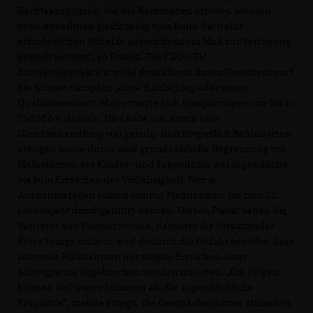
Rechtsansprüche, die die Kommunen erfüllen müssen,
ohne dass ihnen gleichzeitig vom Bund die dafür
erforderlichen Mittel in ausreichendem Maß zur Verfügung
gestellt werden“, so Polenz. Die CDU/CSU-
Bundestagsfraktion wolle deshalb mit ihrem Gesetzentwurf
die Kosten dämpfen „ohne Kahlschlag oder einen
Qualitätsverlust“. Man erwarte sich Einsparungen von bis zu
250 Mio ¤ jährlich. Dies solle u.a. durch eine
Gleichbehandlung von geistig- und körperlich Behinderten
erfolgen sowie durch eine grundsätzliche Begrenzung von
Maßnahmen der Kinder- und Jugendhilfe auf Jugendliche
bis zum Erreichen der Volljährigkeit. Nur in
Ausnahmefällen sollten künftig Maßnahmen bis zum 21.
Lebensjahr durchgeführt werden. Diesen Punkt sahen die
Vertreter des Vinzenzwerkes, darunter ihr Vorsitzender
Peter Frings kritisch, weil dadurch die Gefahr bestehe, dass
sinnvolle Maßnahmen nur wegen Erreichen einer
Altersgrenze abgebrochen werden müssten. „Die Folgen
können viel teurer kommen als die augenblickliche
Ersparnis“, meinte Frings. Die Gesprächspartner stimmten