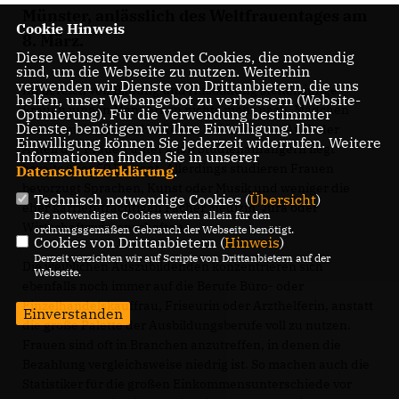
Münster, anlässlich des Weltfrauentages am
Cookie Hinweis
8. März.
Diese Webseite verwendet Cookies, die notwendig
sind, um die Webseite zu nutzen. Weiterhin
verwenden wir Dienste von Drittanbietern, die uns
Im Bereich von Bildung und Ausbildung stehen junge
helfen, unser Webangebot zu verbessern (Website-
Frauen jungen Männern in nichts mehr nach. Mädchen
Optmierung). Für die Verwendung bestimmter
Dienste, benötigen wir Ihre Einwilligung. Ihre
stellen mehr als die Hälfte der Abiturienten. Auch der
Einwilligung können Sie jederzeit widerrufen. Weitere
Anteil der Frauen unter allen Studienanfängern liegt
Informationen finden Sie in unserer
bereits über 50 Prozent. Allerdings studieren Frauen
Datenschutzerklärung
.
bevorzugt Sprachen, Kunst oder Musik und weniger die
Technisch notwendige Cookies (
Übersicht
)
eher karriereträchtigen Fächer Medizin, Jura oder
Die notwendigen Cookies werden allein für den
Wirtschaftswissenschaften.
ordnungsgemäßen Gebrauch der Webseite benötigt.
Cookies von Drittanbietern (
Hinweis
)
Derzeit verzichten wir auf Scripte von Drittanbietern auf der
Die weiblichen Auszubildenden konzentrieren sich
Webseite.
ebenfalls noch immer auf die Berufe Büro- oder
Einzelhandelskauffrau, Friseurin oder Arzthelferin, anstatt
Einverstanden
die große Palette der Ausbildungsberufe voll zu nutzen.
Frauen sind oft in Branchen anzutreffen, in denen die
Bezahlung vergleichsweise niedrig ist. So machen auch die
Statistiker für die großen Einkommensunterschiede vor