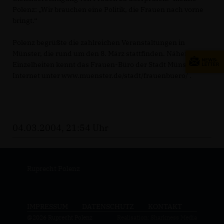
Polenz: „Wir brauchen eine Politik, die Frauen nach vorne
bringt.“
Polenz begrüßte die zahlreichen Veranstaltungen in
Münster, die rund um den 8. März stattfinden. Nähere
Einzelheiten kennt das Frauen-Büro der Stadt Münster, im
Internet unter www.muenster.de/stadt/frauenbuero/ .
04.03.2004, 21:54 Uhr
Ruprecht Polenz
IMPRESSUM
DATENSCHUTZ
KONTAKT
@2026 Ruprecht Polenz
Realisation: Sharkness Media