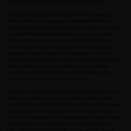
allem unterschiedliche Tätigkeiten verantwortlich.
Vor allem junge Frauen müssen viel stärker ermutigt
werden, sich etwas zuzutrauen und beruflich Neues zu
wagen.“ stellte Polenz fest und verwies auf den „Girls’ Day“,
der „Mädchen-Zukunftstag“, der in diesem Jahr am 22.
April stattfindet. An diesem Tag öffnen Unternehmen,
Betriebe, Forschungseinrichtungen und Behörden ihre
Türen für Schülerinnen der Klassenstufen 5 bis 10, die
dann die Möglichkeit haben, auch in ungewöhnliche Berufe
hineinzuschnuppern. Sie erleben, dass ihnen bisher
unbekannte Berufsfelder für sie erreichbar sind und
werden ermutigt, diese auch anzustreben.
Angesichts der massiven Einkommensunterschiede von
Frauen und Männern, der geringen Präsenz der Frauen
unter den Führungskräften in Deutschland und des immer
noch stark unterschiedlichen Berufswahlverhaltens von
Frauen und Männern ist Frauenministerin Renate Schmidt
aufgefordert, die Instrumente zur Durchsetzung der
Gleichberechtigung von Frauen zu überprüfen.“ meinte