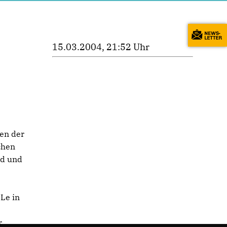
15.03.2004, 21:52 Uhr
en der
chen
nd und
Le in
r