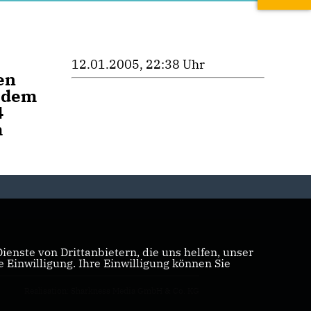
12.01.2005, 22:38 Uhr
en
n dem
4
m
enste von Drittanbietern, die uns helfen, unser
Einwilligung. Ihre Einwilligung können Sie
Realisation: Sharkness Media GmbH & Co. KG