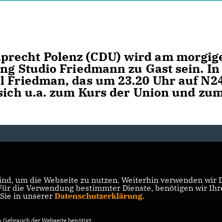
precht Polenz (CDU) wird am morgig
ung Studio Friedmann zu Gast sein. I
l Friedman, das um 23.20 Uhr auf N2
 sich u.a. zum Kurs der Union und zu
nd, um die Webseite zu nutzen. Weiterhin verwenden wir Di
r die Verwendung bestimmter Dienste, benötigen wir Ihre 
 Sie in unserer
Datenschutzerklärung
.
Gebrauch der Webseite benötigt.