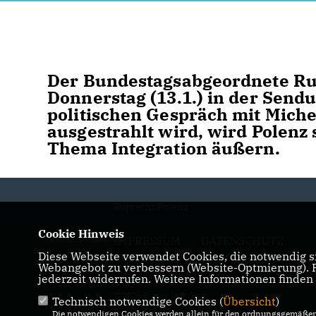
Der Bundestagsabgeordnete Ru
Donnerstag (13.1.) in der Send
politischen Gespräch mit Miche
ausgestrahlt wird, wird Polenz
Thema Integration äußern.
Ruprecht Polenz
Cookie Hinweis
IMPRESSUM
DATENSCHUTZ
Diese Webseite verwendet Cookies, die notwendig si
KONTAKT
Webangebot zu verbessern (Website-Optmierung). Fü
jederzeit widerrufen. Weitere Informationen finden
@2026 Ruprecht Polenz
Technisch notwendige Cookies (
Übersicht
)
Alle Rechte vorbehalten.
Die notwendigen Cookies werden allein für den ordnungsgemäßen 