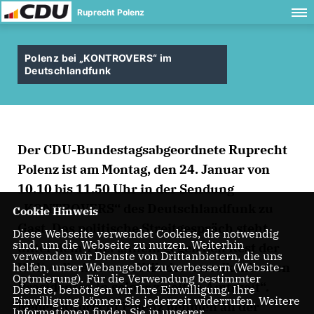
Ruprecht Polenz
Polenz bei „KONTROVERS“ im
Deutschlandfunk
Der CDU-Bundestagsabgeordnete Ruprecht
Polenz ist am Montag, den 24. Januar von
10.10 bis 11.50 Uhr in der Sendung
KONTROVERS“ des Deutschlandfunk zu
Cookie Hinweis
Gast. Das politische Streitgespräch steht
Diese Webseite verwendet Cookies, die notwendig
sind, um die Webseite zu nutzen. Weiterhin
unter dem Titel „Allein gegen den Rest der
verwenden wir Dienste von Drittanbietern, die uns
Welt – die Außenpolitik des amerikanischen
helfen, unser Webangebot zu verbessern (Website-
Optmierung). Für die Verwendung bestimmter
Präsidenten in seiner zweiten Amtszeit“.
Dienste, benötigen wir Ihre Einwilligung. Ihre
Einwilligung können Sie jederzeit widerrufen. Weitere
Neben Ruprecht Polenz nehmen an der
Informationen finden Sie in unserer