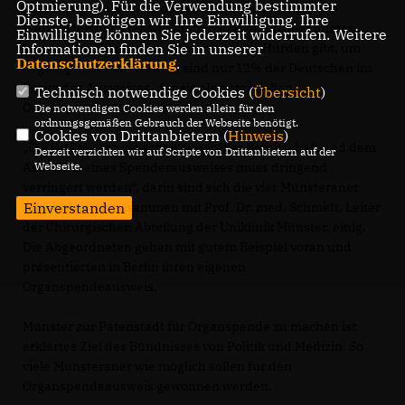
Optmierung). Für die Verwendung bestimmter
positiv gegenüber. Auf der anderen Seite werden die
Dienste, benötigen wir Ihre Einwilligung. Ihre
Wartelisten der Transplantationspatienten aber immer
Einwilligung können Sie jederzeit widerrufen. Weitere
Informationen finden Sie in unserer
länger. Obwohl es keine bürokratischen Hürden gibt, um
Datenschutzerklärung
.
Organspender zu werden, sind nur 12% der Deutschen im
Besitz des Ausweises, der sie als potentiellen
Technisch notwendige Cookies (
Übersicht
)
Organspender kenntlich macht.
Die notwendigen Cookies werden allein für den
ordnungsgemäßen Gebrauch der Webseite benötigt.
Cookies von Drittanbietern (
Hinweis
)
Die Diskrepanz zwischen genereller Bereitschaft und dem
Derzeit verzichten wir auf Scripte von Drittanbietern auf der
Webseite.
Ausfüllen eines Spenderausweises muss dringend
verringert werden“, darin sind sich die vier Münsteraner
Einverstanden
Abgeordneten zusammen mit Prof. Dr. med. Schmidt, Leiter
der Chirurgischen Abteilung der Uniklinik Münster, einig.
Die Abgeordneten gehen mit gutem Beispiel voran und
präsentierten in Berlin ihren eigenen
Organspendeausweis.
Münster zur Patenstadt für Organspende zu machen ist
erklärtes Ziel des Bündnisses von Politik und Medizin. So
viele Münsteraner wie möglich sollen für den
Organspendeausweis gewonnen werden.