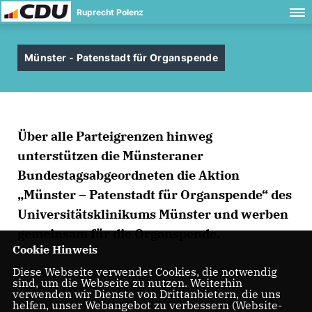
Ruprecht Polenz
Münster - Patenstadt für Organspende
Über alle Parteigrenzen hinweg
unterstützen die Münsteraner
Bundestagsabgeordneten die Aktion
Münster – Patenstadt für Organspende“ des
Universitätsklinikums Münster und werben
gemeinsam für die Organspende.
Cookie Hinweis
Diese Webseite verwendet Cookies, die notwendig
Dass Organspenden Leben retten kann, ist den meisten
sind, um die Webseite zu nutzen. Weiterhin
Menschen bewusst. Deutlich über die Hälfte aller
verwenden wir Dienste von Drittanbietern, die uns
Deutschen steht nach einer Umfrage einer Organspende
helfen, unser Webangebot zu verbessern (Website-