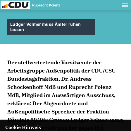
Ruprecht Polenz
Ludger Volmer muss Ämter ruhen
lassen
Der stellvertretende Vorsitzende der
Arbeitsgruppe Außenpolitik der CDU/CSU-
Bundestagsfraktion, Dr. Andreas
Schockenhoff MdB und Ruprecht Polenz
MdB, Mitglied im Auswärtigen Ausschuss,
erklären: Der Abgeordnete und
Außenpolitische Sprecher der Fraktion
Bündnis 90/Die Grünen Ludger Volmer muss
Cookie Hinweis
umgehend zur Klärung der gegen ihn