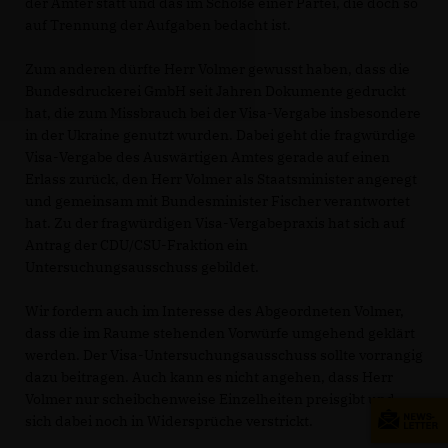
der Ämter statt und das im Schoße einer Partei, die doch so
auf Trennung der Aufgaben bedacht ist.
Zum anderen dürfte Herr Volmer gewusst haben, dass die
Bundesdruckerei GmbH seit Jahren Dokumente gedruckt
hat, die zum Missbrauch bei der Visa-Vergabe insbesondere
in der Ukraine genutzt wurden. Dabei geht die fragwürdige
Visa-Vergabe des Auswärtigen Amtes gerade auf einen
Erlass zurück, den Herr Volmer als Staatsminister angeregt
und gemeinsam mit Bundesminister Fischer verantwortet
hat. Zu der fragwürdigen Visa-Vergabepraxis hat sich auf
Antrag der CDU/CSU-Fraktion ein
Untersuchungsausschuss gebildet.
Wir fordern auch im Interesse des Abgeordneten Volmer,
dass die im Raume stehenden Vorwürfe umgehend geklärt
werden. Der Visa-Untersuchungsausschuss sollte vorrangig
dazu beitragen. Auch kann es nicht angehen, dass Herr
Volmer nur scheibchenweise Einzelheiten preisgibt und
sich dabei noch in Widersprüche verstrickt.