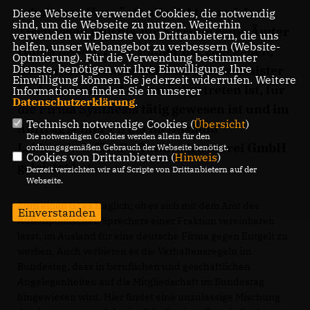
erhobenen Vorwürfe alle Fakten auf den
Diese Webseite verwendet Cookies, die notwendig
sind, um die Webseite zu nutzen. Weiterhin
Tisch legen und bis zur Klärung seine Ämter
verwenden wir Dienste von Drittanbietern, die uns
helfen, unser Webangebot zu verbessern (Website-
ruhen lassen. Herr Volmer hat zugegeben,
Optmierung). Für die Verwendung bestimmter
Dienste, benötigen wir Ihre Einwilligung. Ihre
dass er, nachdem er 2002 als Staatsminister
Einwilligung können Sie jederzeit widerrufen. Weitere
im Auswärtigen Amt zurückgetreten ist, für
Informationen finden Sie in unserer
Datenschutzerklärung
.
die Firma Synthesis tätig gewesen ist und im
Technisch notwendige Cookies (
Übersicht
)
Auftrag seiner Firma im Ausland
Die notwendigen Cookies werden allein für den
Lobbyarbeit für die Bundesdruckerei GmbH
ordnungsgemäßen Gebrauch der Webseite benötigt.
Cookies von Drittanbietern (
Hinweis
)
geleistet hat.
Derzeit verzichten wir auf Scripte von Drittanbietern auf der
Webseite.
Zum einen ist es fraglich, ob es sich mit dem Amt des
Einverstanden
Außenpolitischen Sprechers einer Fraktion vereinbaren
lässt, im Ausland für eine deutsche Firma gegen Entgelt zu
werben. Auch verbieten es die Verhaltensregeln im
Bundestag, dass in beruflichen und geschäftlichen
Angelegenheiten auf die Mitgliedschaft im Bundestag
hingewiesen wird. Hier findet eine unzulässige Mischung