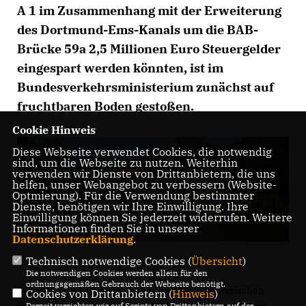
A 1 im Zusammenhang mit der Erweiterung
des Dortmund-Ems-Kanals um die BAB-
Brücke 59a 2,5 Millionen Euro Steuergelder
eingespart werden könnten, ist im
Bundesverkehrsministerium zunächst auf
fruchtbaren Boden gestoßen.
Cookie Hinweis
Diese Webseite verwendet Cookies, die notwendig
sind, um die Webseite zu nutzen. Weiterhin
verwenden wir Dienste von Drittanbietern, die uns
helfen, unser Webangebot zu verbessern (Website-
Optmierung). Für die Verwendung bestimmter
Dienste, benötigen wir Ihre Einwilligung. Ihre
Einwilligung können Sie jederzeit widerrufen. Weitere
Informationen finden Sie in unserer
Datenschutzerklärung
.
Technisch notwendige Cookies (
Übersicht
)
Die notwendigen Cookies werden allein für den
ordnungsgemäßen Gebrauch der Webseite benötigt.
Dies geht aus einem Schreiben des Parlamentarischen
Cookies von Drittanbietern (
Hinweis
)
Staatssekretärs im Bundesverkehrsministerium Achim
Derzeit verzichten wir auf Scripte von Drittanbietern auf der