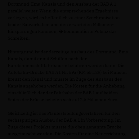
Dortmund-Ems-Kanals und den Ausbau der BAB A 1
parallel weiter. Wenn die entsprechenden Ergebnisse
vorliegen, wird es hoffentlich zu einer Synchronisation
beider Bauvorhaben und den erwarteten Millionen-
Einsparungen kommen, � kommentierte Polenz das
Schreiben.
Hintergrund ist der derzeitige Ausbau des Dortmund-Ems-
Kanals, damit er mit Schiffen nach der
Eurobinnenschifffahrtsnorm befahren werden kann. Die
Autobahn-Brücke BAB A1 Nr. 59a (KM 55,129) bei Münster
kreuzt den Kanal und müsste im Zuge des Ausbaus des
Kanals angehoben werden. Die Kosten für die Anhebung
einschließlich der der Fahrbahn der BAB 1 auf beiden
Seiten der Brücke beliefen sich auf 2,5 Millionen Euro.
Gleichzeitig ist das Planfeststellungsverfahren für den
sechsspurigen Ausbau der BAB A 1 in Vorbereitung. Im
Zuge dieses Projekts müsste die oben genannte Brücke
ausgetauscht werden. Die Kosten für eine Neuerrichtung