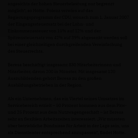
angesichts der hohen Steuerbelastung nur begrenzt
möglich“, so Hötte. Polenz verwies auf das
Regierungsprogramm der CDU, wonach zum 1. Januar 2007
der Eingangssteuersatz bei der Lohn- und
Einkommenssteuer von 15% auf 12% und der
Spitzensteuersatz von 42% auf 39% abgesenkt werden soll
bei einer gleichzeitigen durchgreifenden Vereinfachung
des Steuerrechts.
Beresa beschäftigt insgesamt 830 Mitarbeiterinnen und
Mitarbeiter, davon 200 in Münster. Mit insgesamt 120
Auszubildenden gehört Beresa zu den großen
Ausbildungsbetrieben in der Region.
Als ein Unternehmen, das ein Viertel seines Umsatzes im
Servicebereich erzielt – 50 Prozent kommen aus dem Pkw-
und 25 Prozent aus dem Nutzwagengeschäft – ist Beresa
sehr an flexiblen Arbeitszeiten interessiert. „Wir müssten
über betriebliche Bündnisse für Arbeit in der Lage sein, uns
als Dienstleister entsprechend anzupassen“, findet Hötte.