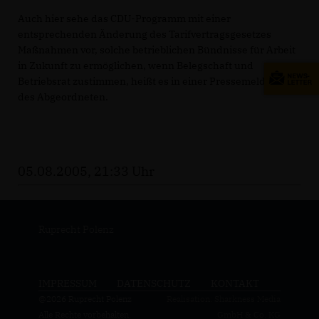
Auch hier sehe das CDU-Programm mit einer
entsprechenden Änderung des Tarifvertragsgesetzes
Maßnahmen vor, solche betrieblichen Bündnisse für Arbeit
in Zukunft zu ermöglichen, wenn Belegschaft und
Betriebsrat zustimmen, heißt es in einer Pressemeldung
des Abgeordneten.
05.08.2005, 21:33 Uhr
Ruprecht Polenz
IMPRESSUM
DATENSCHUTZ
KONTAKT
@2026 Ruprecht Polenz
Realisation: Sharkness Media
Alle Rechte vorbehalten.
GmbH & Co. KG