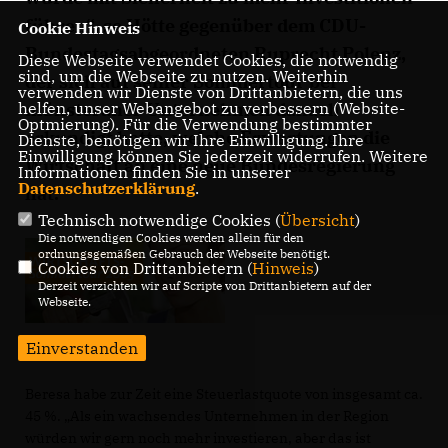
führen“, so Hötte gegenüber dem CDU-
Cookie Hinweis
Bundestagsabgeordneten Ruprecht Polenz,
Diese Webseite verwendet Cookies, die notwendig
sind, um die Webseite zu nutzen. Weiterhin
der sich auf seiner Sommertour bei
verwenden wir Dienste von Drittanbietern, die uns
münsteraner Unternehmen danach
helfen, unser Webangebot zu verbessern (Website-
Optmierung). Für die Verwendung bestimmter
erkundigt hatte, welche Erwartungen die
Dienste, benötigen wir Ihre Einwilligung. Ihre
Einwilligung können Sie jederzeit widerrufen. Weitere
Wirtschaft an eine neue Bundesregierung
Informationen finden Sie in unserer
Datenschutzerklärung
.
hat.
Technisch notwendige Cookies (
Übersicht
)
Die notwendigen Cookies werden allein für den
ordnungsgemäßen Gebrauch der Webseite benötigt.
Cookies von Drittanbietern (
Hinweis
)
Derzeit verzichten wir auf Scripte von Drittanbietern auf der
Webseite.
Einverstanden
Beresa habe zur Zeit eine Steuerlastquote von insgesamt ca.
45 %. „Als ein wachsendes Unternehmen in der Region
würden wir gern noch mehr investieren, aber das ist