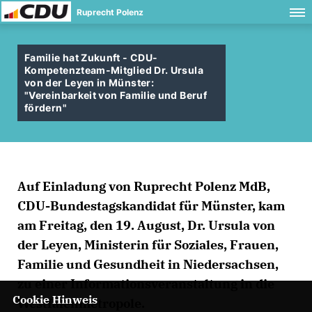
Ruprecht Polenz
Familie hat Zukunft - CDU-
Kompetenzteam-Mitglied Dr. Ursula
von der Leyen in Münster:
"Vereinbarkeit von Familie und Beruf
fördern"
Auf Einladung von Ruprecht Polenz MdB,
CDU-Bundestagskandidat für Münster, kam
am Freitag, den 19. August, Dr. Ursula von
der Leyen, Ministerin für Soziales, Frauen,
Familie und Gesundheit in Niedersachsen,
zu einer Informationsveranstaltung in die
Cookie Hinweis
Westfalenmetropole.