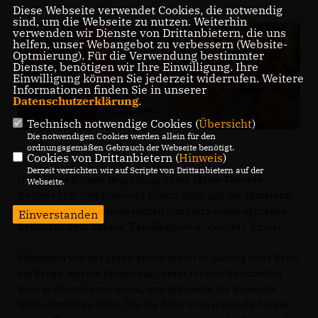
Diese Webseite verwendet Cookies, die notwendig
sind, um die Webseite zu nutzen. Weiterhin
verwenden wir Dienste von Drittanbietern, die uns
helfen, unser Webangebot zu verbessern (Website-
Optmierung). Für die Verwendung bestimmter
Dienste, benötigen wir Ihre Einwilligung. Ihre
Einwilligung können Sie jederzeit widerrufen. Weitere
Informationen finden Sie in unserer
Datenschutzerklärung
.
Technisch notwendige Cookies (
Übersicht
)
Die notwendigen Cookies werden allein für den
ordnungsgemäßen Gebrauch der Webseite benötigt.
Cookies von Drittanbietern (
Hinweis
)
Derzeit verzichten wir auf Scripte von Drittanbietern auf der
Nach einer kurzen Begrüßung durch Marie-Therese
Webseite.
Kastner MdL und Ruprecht Polenz MdB, gab die Ministerin
vor mehr als 250 interessierten Zuhörern einen aktuellen
Einverstanden
Bericht zu dem Thema "Familienpolitik, Zukunft, Kinder".
Ministerin von der Leyen stellte schon zu Anfang ihrer Rede
die Frage, warum Kinder ein Garant für den finanziellen
Ruin in Deutschland seien, und kritisierte die generelle
Kinderarmut im Land. Um die Abgabenlast gerade für die