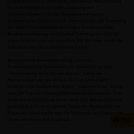
jungen Familien zu verringern, verwies von der Leyen auf
die Notwendigkeit der Umfinanzierung der
Lohnnebenkosten auf alle Einkommensarten zur
Entlastung des Faktors Arbeit. Sie bekräftigte die Forderung
der Union zur Entlastung der jungen Familien bei der
Rentenversicherung und hob den Vorschlag der CDU für
einen Rentenbonus von monatlich 50€ pro Kind, sowie die
Anhebung des Steuerfreibetrages hervor.
Besonders die Neuverschuldung durch die
Bundesregierung bezeichnete die Ministerin als eine
"Verschuldung zu Lasten der Kinder". Allein die
Neuverschuldung von 40 Mrd. Euro im letzten Jahr
bedeutet eine Zinslast von täglich 7 Millionen Euro, wovon
man pro Tag zwei Kindergärten hätte bauen können. Zum
Ende der Veranstaltung gab es noch eine Gelegenheit sich
persönlich zu Wort zu melden. Unter der Moderation von
Ruprecht Polenz stellte sich die Ministerin den Fragen der
Gäste, was regen Anklang fand.