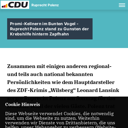
Ruprecht Polenz
Promi-Kellnern im Bunten Vogel -
Ruprecht Polenz stand zu Gunsten der
Krebshilfe hinterm Zapfhahn
Zusammen mit einigen anderen regional-
und teils auch national bekannten
Persönlichkeiten wie dem Hauptdarsteller
des ZDF-Krimis „Wilsberg“ Leonard Lansink
sorgte Ruprecht Polenz am Sonntag für das
Cookie Hinweis
leibliche Wohl der vielen Gäste. Polenz trat
Diese Webseite verwendet Cookies, die notwendig
in seiner Eigenschaft als Vorsitzender des
sind, um die Webseite zu nutzen. Weiterhin
ZDF-Rates an, denn der Sender war
verwenden wir Dienste von Drittanbietern, die uns
helfen, unser Webangebot zu verbessern (Website-