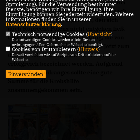
maßgeblicher Mitgestalter des Abends. Bei
Optmierung). Für die Verwendung bestimmter
Dienste, benötigen wir Ihre Einwilligung. Ihre
Einbruch der Dunkelheit wurde dann noch
Einwilligung können Sie jederzeit widerrufen. Weitere
Informationen finden Sie in unserer
ein Wilsberg-Krimi vorgeführt, den sich
Datenschutzerklärung
.
auch Ruprecht Polenz nicht entgehen ließ.
Technisch notwendige Cookies (
Übersicht
)
Insgesamt kann die Veranstaltung, die von
Die notwendigen Cookies werden allein für den
ordnungsgemäßen Gebrauch der Webseite benötigt.
der Krebsberatungsstelle Münster jetzt zum
Cookies von Drittanbietern (
Hinweis
)
dritten Male durchgeführt wurde, als
Derzeit verzichten wir auf Scripte von Drittanbietern auf der
Webseite.
erfolgreich bezeichnet werden. Aufgrund
des großen Andranges sollte eine gute
Einverstanden
Summe für die Krebshilfe
zusammengekommen sein.