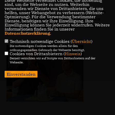
Diese Webseite verwendet Cookies, die notwendig
vorgezogene Neuwahl eine klare
sind, um die Webseite zu nutzen. Weiterhin
verwenden wir Dienste von Drittanbietern, die uns
Kapitulation von Rot-Grün darstelle, da sich
helfen, unser Webangebot zu verbessern (Website-
Optmierung). Für die Verwendung bestimmter
auch nach der Wahl vorerst nichts an den
Dienste, benötigen wir Ihre Einwilligung. Ihre
Einwilligung können Sie jederzeit widerrufen. Weitere
Machtverhältnissen im Bundesrat ändern
Informationen finden Sie in unserer
werde.
Datenschutzerklärung
.
Technisch notwendige Cookies (
Übersicht
)
Die notwendigen Cookies werden allein für den
ordnungsgemäßen Gebrauch der Webseite benötigt.
Cookies von Drittanbietern (
Hinweis
)
Derzeit verzichten wir auf Scripte von Drittanbietern auf der
Webseite.
Einverstanden