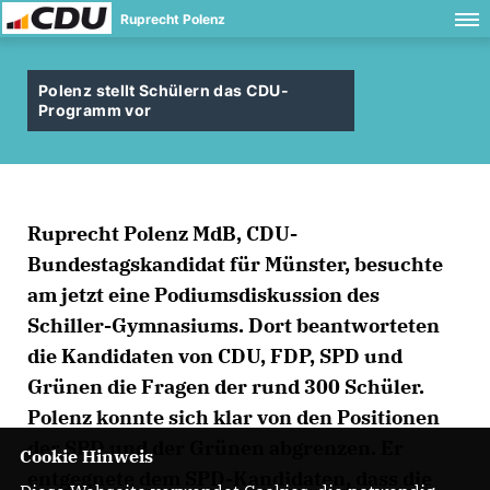
Ruprecht Polenz
Polenz stellt Schülern das CDU-
Programm vor
Ruprecht Polenz MdB, CDU-
Bundestagskandidat für Münster, besuchte
am jetzt eine Podiumsdiskussion des
Schiller-Gymnasiums. Dort beantworteten
die Kandidaten von CDU, FDP, SPD und
Grünen die Fragen der rund 300 Schüler.
Polenz konnte sich klar von den Positionen
der SPD und der Grünen abgrenzen. Er
Cookie Hinweis
entgegnete dem SPD-Kandidaten, dass die