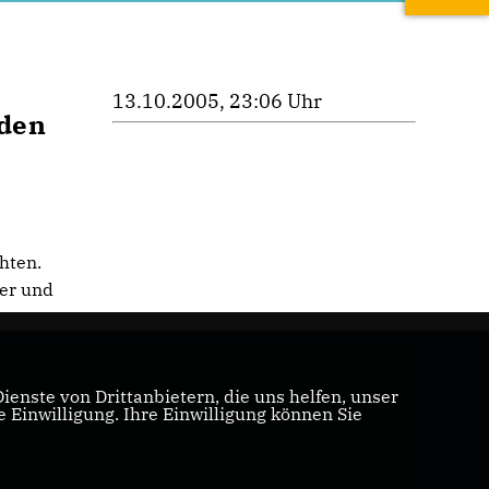
13.10.2005, 23:06 Uhr
 den
hten.
ter und
enste von Drittanbietern, die uns helfen, unser
Einwilligung. Ihre Einwilligung können Sie