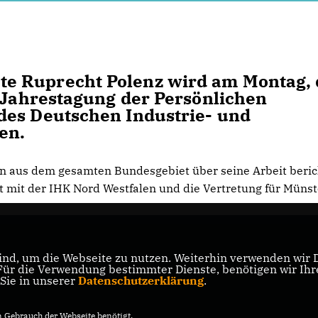
e Ruprecht Polenz wird am Montag,
r Jahrestagung der Persönlichen
des Deutschen Industrie- und
en.
en aus dem gesamten Bundesgebiet über seine Arbeit beric
 mit der IHK Nord Westfalen und die Vertretung für Müns
nd, um die Webseite zu nutzen. Weiterhin verwenden wir Di
r die Verwendung bestimmter Dienste, benötigen wir Ihre 
 Sie in unserer
Datenschutzerklärung
.
Gebrauch der Webseite benötigt.