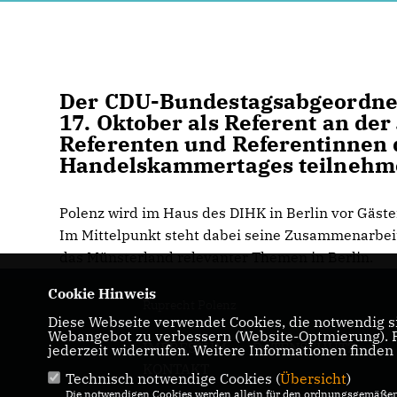
Der CDU-Bundestagsabgeordnet
17. Oktober als Referent an de
Referenten und Referentinnen 
Handelskammertages teilnehm
Polenz wird im Haus des DIHK in Berlin vor Gäst
Im Mittelpunkt steht dabei seine Zusammenarbeit
das Münsterland relevanter Themen in Berlin.
Cookie Hinweis
Ruprecht Polenz
Diese Webseite verwendet Cookies, die notwendig si
Webangebot zu verbessern (Website-Optmierung). Fü
IMPRESSUM
DATENSCHUTZ
jederzeit widerrufen. Weitere Informationen finden
KONTAKT
Technisch notwendige Cookies (
Übersicht
)
Die notwendigen Cookies werden allein für den ordnungsgemäßen 