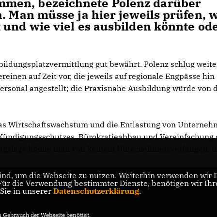
men, bezeichnete Polenz darüber
. Man müsse ja hier jeweils prüfen, 
 und wie viel es ausbilden könnte od
ildungsplatzvermittlung gut bewährt. Polenz schlug weite
inen auf Zeit vor, die jeweils auf regionale Engpässe hin
personal angestellt; die Praxisnahe Ausbildung würde von 
das Wirtschaftswachstum und die Entlastung von Unterne
ündigungsschutzes, Bürokratieabbau und Vereinfachung 
ftragslage könne man von keinem Unternehmen verlangen, 
nd, um die Webseite zu nutzen. Weiterhin verwenden wir Di
r die Verwendung bestimmter Dienste, benötigen wir Ihre 
 Sie in unserer
Datenschutzerklärung
.
Gebrauch der Webseite benötigt.