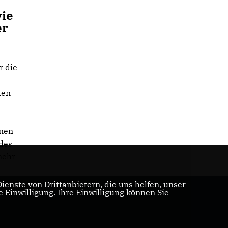
wie
er
r die
den
hmen
des
mehr
enste von Drittanbietern, die uns helfen, unser
Einwilligung. Ihre Einwilligung können Sie