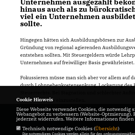
Unternehmen ausgezahlt bekom
hinaus auch als zu bürokratisch
viel ein Unternehmen ausbildet
sollte.
Hingegen hätten sich Ausbildungsbörsen zur Ausb
Gründung von regional agierenden Ausbildungsvere
entstehen sollten. Mit Steuergeldern würde Lehr
Unternehmen auf freiwilliger Basis gewährleistet.
Fokussieren müsse man sich aber vor allem auf 
durch Lohnnebenkostensenkung, Lockerung des K
Steuerrechts. Bei Stagnation und schlechter Au
Cookie Hinweis
Auszubildende einzustellen.
Diese Webseite verwendet Cookies, die notwendig si
Webangebot zu verbessern (Website-Optmierung). Fü
Ruprecht Polenz
jederzeit widerrufen. Weitere Informationen finden
Technisch notwendige Cookies (
Übersicht
)
IMPRESSUM
DATENSCHUTZ
Die notwendigen Cookies werden allein für den ordnungsgemäßen 