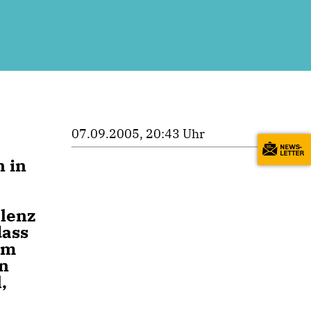
07.09.2005, 20:43 Uhr
 in
olenz
dass
em
en
,