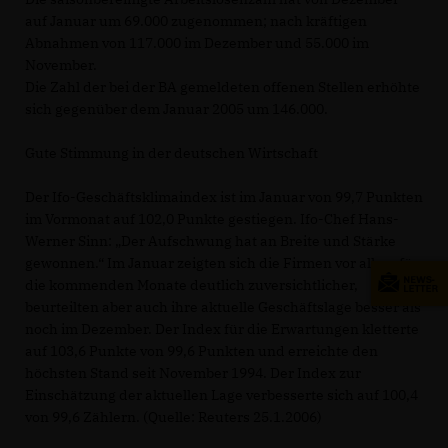
auf Januar um 69.000 zugenommen; nach kräftigen
Abnahmen von 117.000 im Dezember und 55.000 im
November.
Die Zahl der bei der BA gemeldeten offenen Stellen erhöhte
sich gegenüber dem Januar 2005 um 146.000.
Gute Stimmung in der deutschen Wirtschaft
Der Ifo-Geschäftsklimaindex ist im Januar von 99,7 Punkten
im Vormonat auf 102,0 Punkte gestiegen. Ifo-Chef Hans-
Werner Sinn: „Der Aufschwung hat an Breite und Stärke
gewonnen.“ Im Januar zeigten sich die Firmen vor allem für
die kommenden Monate deutlich zuversichtlicher,
beurteilten aber auch ihre aktuelle Geschäftslage besser als
noch im Dezember. Der Index für die Erwartungen kletterte
auf 103,6 Punkte von 99,6 Punkten und erreichte den
höchsten Stand seit November 1994. Der Index zur
Einschätzung der aktuellen Lage verbesserte sich auf 100,4
von 99,6 Zählern. (Quelle: Reuters 25.1.2006)