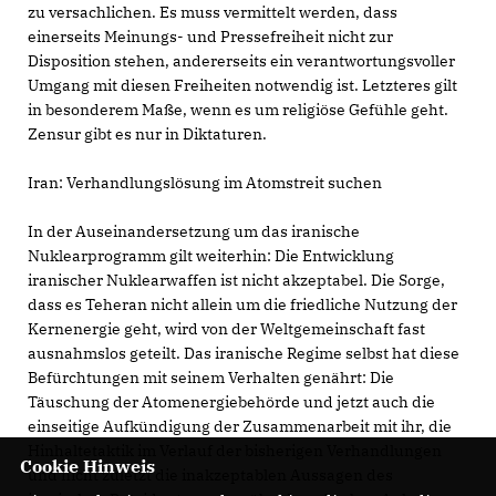
zu versachlichen. Es muss vermittelt werden, dass
einerseits Meinungs- und Pressefreiheit nicht zur
Disposition stehen, andererseits ein verantwortungsvoller
Umgang mit diesen Freiheiten notwendig ist. Letzteres gilt
in besonderem Maße, wenn es um religiöse Gefühle geht.
Zensur gibt es nur in Diktaturen.
Iran: Verhandlungslösung im Atomstreit suchen
In der Auseinandersetzung um das iranische
Nuklearprogramm gilt weiterhin: Die Entwicklung
iranischer Nuklearwaffen ist nicht akzeptabel. Die Sorge,
dass es Teheran nicht allein um die friedliche Nutzung der
Kernenergie geht, wird von der Weltgemeinschaft fast
ausnahmslos geteilt. Das iranische Regime selbst hat diese
Befürchtungen mit seinem Verhalten genährt: Die
Täuschung der Atomenergiebehörde und jetzt auch die
einseitige Aufkündigung der Zusammenarbeit mit ihr, die
Hinhaltetaktik im Verlauf der bisherigen Verhandlungen
Cookie Hinweis
und nicht zuletzt die inakzeptablen Aussagen des