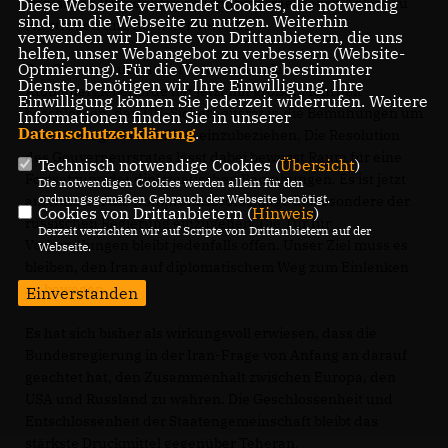
iranischen Präsidenten gegenüber Israel geben Anlass zu
Diese Webseite verwendet Cookies, die notwendig
sind, um die Webseite zu nutzen. Weiterhin
Misstrauen und höchster Vorsicht.
verwenden wir Dienste von Drittanbietern, die uns
helfen, unser Webangebot zu verbessern (Website-
Optmierung). Für die Verwendung bestimmter
Der Gouverneursrat der Internationalen
Dienste, benötigen wir Ihre Einwilligung. Ihre
Atomenergiebehörde hat jetzt mit großer Mehrheit
Einwilligung können Sie jederzeit widerrufen. Weitere
beschlossen, den UN-Sicherheitsrat in die Bemühungen um
Informationen finden Sie in unserer
Datenschutzerklärung
.
eine Lösung des Konflikts einzubeziehen. Die Resolution
des Gouverneursrates lässt dabei bewusst Raum für eine
Technisch notwendige Cookies (
Übersicht
)
Fortsetzung der diplomatischen Bemühungen. Es ist jetzt
Die notwendigen Cookies werden allein für den
ordnungsgemäßen Gebrauch der Webseite benötigt.
am Iran, auf die Kompromissvorschläge insbesondere der
Cookies von Drittanbietern (
Hinweis
)
russischen Regierung einzugehen. Die Tür für
Derzeit verzichten wir auf Scripte von Drittanbietern auf der
Verhandlungen bleibt jedenfalls offen. Unser Ziel muss es
Webseite.
bleiben, den Iran auf diplomatischem Weg zum Einlenken
zu bewegen.
Einverstanden
Es hat sich bisher als wirkungsvoll erwiesen, dass die
Bundesregierung in der Iran-Frage von Anfang an darauf
geachtet hat, den Zusammenhalt zwischen Europa, den
USA und Russland zu wahren. Die Geschlossenheit und
Entschlossenheit der Staatengemeinschaft bleibt das
stärkste Druckmittel gegenüber Teheran.