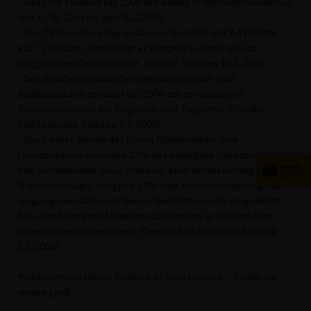
- Das DIW rechnet für 2006 mit einem Wirtschaftswachstum
von 1,7%. (Quelle: dpa 3.1.2006)
- Der ZEW-Index stieg im Januar deutlich um 9,4 Punkte
auf 71 Punkte. Damit liegt er doppelt so hoch wie im
langjährigen Durchschnitt. (Quelle: Reuters 10.1.2006)
- Der Bundesverband des Deutschen Groß- und
Außenhandels rechnet für 2006 mit zweistelligen
Wachstumsraten bei Importen und Exporten. (Quelle:
Süddeutsche Zeitung 5.1.2006)
- Nach einer Studie der Union Mittelständischer
Unternehmen erwarten 24% der befragten Unternehmen in
den kommenden neun Monaten eine Verbesserung der
Wirtschaftslage, lediglich 14% eine Verschlechterung. Im
vergangenen Jahr war dieses Verhältnis noch umgekehrt.
60% der befragten Mittelständler wollen in diesem Jahr
Investitionen vornehmen. (Quelle: Süddeutsche Zeitung
5.1.2006)
Mehr wirtschaftliche Freiheit in Deutschland – Probleme
weiter groß