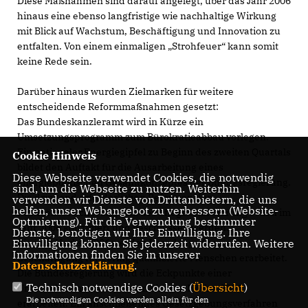
Diese Maßnahmen sind darauf angelegt, über das Jahr 2006
hinaus eine ebenso langfristige wie nachhaltige Wirkung
mit Blick auf Wachstum, Beschäftigung und Innovation zu
entfalten. Von einem einmaligen „Strohfeuer“ kann somit
keine Rede sein.
Darüber hinaus wurden Zielmarken für weitere
entscheidende Reformmaßnahmen gesetzt:
Das Bundeskanzleramt wird in Kürze ein
Umsetzungsprogramm zum Bürokratieabbau vorlegen.
Ein nationaler Energiegipfel zu Beginn des zweiten Quartals
Cookie Hinweis
bildet den Auftakt für die Ausarbeitung eines
Diese Webseite verwendet Cookies, die notwendig
energiepolitischen Gesamtkonzeptes der Bundesregierung.
sind, um die Webseite zu nutzen. Weiterhin
Die dringend erforderlichen Reformen der
verwenden wir Dienste von Drittanbietern, die uns
helfen, unser Webangebot zu verbessern (Website-
Krankenversicherung und der Pflegeversicherung sollen im
Optmierung). Für die Verwendung bestimmter
Jahr 2006 konzipiert und beschlossen werden.
Dienste, benötigen wir Ihre Einwilligung. Ihre
Einwilligung können Sie jederzeit widerrufen. Weitere
Bis zum Herbst 2006 werden Vorschläge für mehr
Informationen finden Sie in unserer
Beschäftigung für gering qualifizierte Menschen erarbeitet.
Datenschutzerklärung
.
Die Bundesregierung wird die Eckpunkte einer
Technisch notwendige Cookies (
Übersicht
)
Unternehmenssteuerreform bis zum Herbst 2006
Die notwendigen Cookies werden allein für den
erarbeiten. Ein anschließendes Gesetzgebungsverfahren