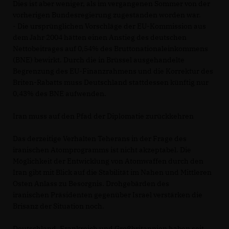
Dies ist aber weniger, als im vergangenen Sommer von der
vorherigen Bundesregierung zugestanden worden war.
- Die ursprünglichen Vorschläge der EU-Kommission aus
dem Jahr 2004 hätten einen Anstieg des deutschen
Nettobeitrages auf 0,54% des Bruttonationaleinkommens
(BNE) bewirkt. Durch die in Brüssel ausgehandelte
Begrenzung des EU-Finanzrahmens und die Korrektur des
Briten-Rabatts muss Deutschland stattdessen künftig nur
0,43% des BNE aufwenden.
Iran muss auf den Pfad der Diplomatie zurückkehren
Das derzeitige Verhalten Teherans in der Frage des
iranischen Atomprogramms ist nicht akzeptabel. Die
Möglichkeit der Entwicklung von Atomwaffen durch den
Iran gibt mit Blick auf die Stabilität im Nahen und Mittleren
Osten Anlass zu Besorgnis. Drohgebärden des
iranischen Präsidenten gegenüber Israel verstärken die
Brisanz der Situation noch.
Deutschland, Frankreich und Großbritannien haben seit