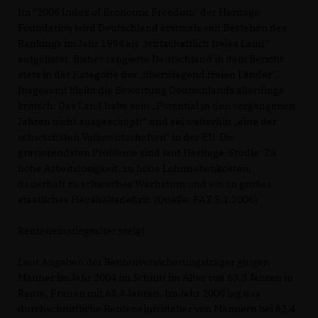
Im "2006 Index of Economic Freedom" der Heritage
Foundation wird Deutschland erstmals seit Bestehen des
Rankings im Jahr 1994 als „wirtschaftlich freies Land"
aufgelistet. Bisher rangierte Deutschland in dem Bericht
stets in der Kategorie der „überwiegend freien Länder".
Insgesamt bleibt die Bewertung Deutschlands allerdings
kritisch: Das Land habe sein „Potential in den vergangenen
Jahren nicht ausgeschöpft“ und sei weiterhin „eine der
schwächsten Volkswirtschaften" in der EU. Die
gravierendsten Probleme sind laut Heritage-Studie: Zu
hohe Arbeitslosigkeit, zu hohe Lohnnebenkosten,
dauerhaft zu schwaches Wachstum und ein zu großes
staatliches Haushaltsdefizit. (Quelle: FAZ 5.1.2006)
Renteneinstiegsalter steigt
Laut Angaben der Rentenversicherungsträger gingen
Männer im Jahr 2004 im Schnitt im Alter von 63,3 Jahren in
Rente, Frauen mit 63,4 Jahren. Im Jahr 2000 lag das
durchschnittliche Renteneintrittalter von Männern bei 62,4