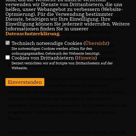
verwenden wir Dienste von Drittanbietern, die uns
Mit diesen Worten reagierte der Münsteraner CDU-
helfen, unser Webangebot zu verbessern (Website-
Bundestagsabgeordnete heute auf den Fall Abdulrheda
Optmierung). Für die Verwendung bestimmter
Nawaseris und den der zwei Brüder Mohammed Ali und
Dienste, benötigen wir Ihre Einwilligung. Ihre
Einwilligung können Sie jederzeit widerrufen. Weitere
Jaafar Sawar, auf den er durch die unabhängige
Informationen finden Sie in unserer
Menschenrechtsorganisation amnesty international
Datenschutzerklärung
.
aufmerksam geworden war. Die drei wurden am 11.
Technisch notwendige Cookies (
Übersicht
)
September 2007 in der iranischen Provinz Khuzestan
Die notwendigen Cookies werden allein für den
hingerichtet, weil sie der Destabilisierung des Landes
ordnungsgemäßen Gebrauch der Webseite benötigt.
Cookies von Drittanbietern (
Hinweis
)
angeklagt waren. Ihre Familien wurden erst nach den
Derzeit verzichten wir auf Scripte von Drittanbietern auf der
Exekutionen benachrichtigt.
Webseite.
Da amnesty vor Hinrichtungen sieben weiterer Gefangener
Einverstanden
warnt, hat Polenz sich auch in seiner Funktion als
Vorsitzender des Auswärtigen Ausschusses nun in einem
direkten Schreiben an den geistigen Führer des Iran
Ayatollah Sayed Khamenei gewandt. Darin bittet er um eine
umgehende Umwandlung der Todesurteile in andere
Urteile.
In seinem Schreiben verweist Polenz auch darauf, dass die