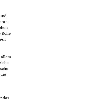
 und
erans
schen
 Rolle
chen
 allem
eiche
ische
 die
er das