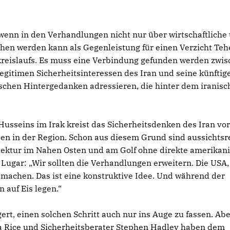
, wenn in den Verhandlungen nicht nur über wirtschaftliche
hen werden kann als Gegenleistung für einen Verzicht Teh
fkreislaufs. Es muss eine Verbindung gefunden werden zwi
gitimen Sicherheitsinteressen des Iran und seine künftige
rischen Hintergedanken adressieren, die hinter dem iranis
usseins im Irak kreist das Sicherheitsdenken des Iran vor
n in der Region. Schon aus diesem Grund sind aussichtsr
tektur im Nahen Osten und am Golf ohne direkte amerikan
 Lugar: „Wir sollten die Verhandlungen erweitern. Die USA,
tmachen. Das ist eine konstruktive Idee. Und während der
 auf Eis legen.“
ert, einen solchen Schritt auch nur ins Auge zu fassen. Ab
a Rice und Sicherheitsberater Stephen Hadley haben dem