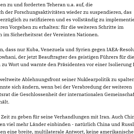
n zu und forderten Teheran u.a. auf, die
ch der Forschungsaktivitäten wieder zu suspendieren, das
züglich zu ratifizieren und es vollständig zu implementi
ren Vorgehen zu erhalten: für die weiteren Schritte im
im Sicherheitsrat der Vereinten Nationen.
n, dass nur Kuba, Venezuela und Syrien gegen IAEA-Resol
hani, der jetzt Beauftragter des geistigen Führers für di
 zu Wort und warnte den Präsidenten vor einer Isolierung 
weltweite Ablehnungsfront seiner Nuklearpolitik zu spalten
nnte sich ändern, wenn bei der Verabredung der weiteren
srat die Geschlossenheit der internationalen Gemeinschaf
ält.
Zeit zu geben für seine Verhandlungen mit Iran. Auch Chin
sen viel mehr Länder einbinden - natürlich China und Russ
en eine breite, multilaterale Antwort, keine amerikanische