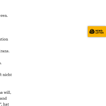
eren.
ution
e
Irans.
.
t nicht
a will,
land
“, hat