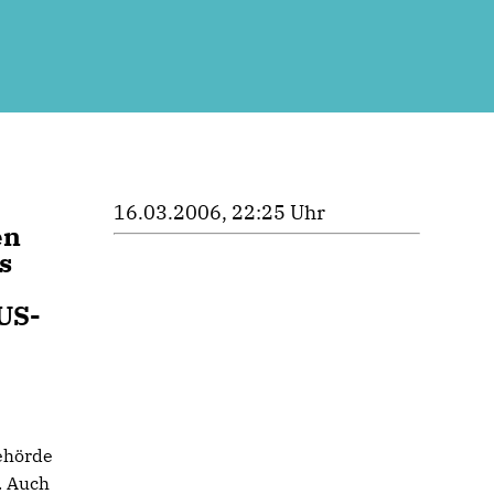
16.03.2006, 22:25 Uhr
en
s
US-
ehörde
. Auch