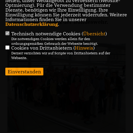
helfen, unser Webangebot zu verbessern (Website-
Themenspektrum reichte dabei vom
Optmierung). Für die Verwendung bestimmter
Dienste, benötigen wir Ihre Einwilligung. Ihre
Hauptbahnhof Münster bis zum
Einwilligung können Sie jederzeit widerrufen. Weitere
Informationen finden Sie in unserer
Afghanistan–Einsatz der Bundeswehr.
Datenschutzerklärung
.
Technisch notwendige Cookies (
Übersicht
)
Die notwendigen Cookies werden allein für den
ordnungsgemäßen Gebrauch der Webseite benötigt.
Cookies von Drittanbietern (
Hinweis
)
Derzeit verzichten wir auf Scripte von Drittanbietern auf der
Webseite.
Einverstanden