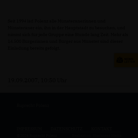
Seit 1994 läd Polenz alle Münsteranerinnen und
Münsteraner ein, ihn in der Hauptstadt zu besuchen, und
nimmt sich für jede Gruppe eine Stunde lang Zeit. Mehr als
14.500 Bürgerinnen und Bürger aus Münster sind dieser
Einladung bereits gefolgt.
19.09.2007, 10:50 Uhr
Ruprecht Polenz
IMPRESSUM
DATENSCHUTZ
KONTAKT
@2026 Ruprecht Polenz
Realisation: Sharkness Media