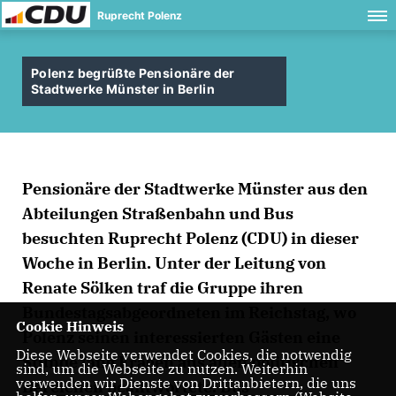
Ruprecht Polenz
Polenz begrüßte Pensionäre der
Stadtwerke Münster in Berlin
Pensionäre der Stadtwerke Münster aus den
Abteilungen Straßenbahn und Bus
besuchten Ruprecht Polenz (CDU) in dieser
Woche in Berlin. Unter der Leitung von
Renate Sölken traf die Gruppe ihren
Bundestagsabgeordneten im Reichstag, wo
Cookie Hinweis
Polenz seinen interessierten Gästen eine
Diese Webseite verwendet Cookies, die notwendig
Stunde lang Fragen aus allen politischen
sind, um die Webseite zu nutzen. Weiterhin
verwenden wir Dienste von Drittanbietern, die uns
Bereichen beantwortete. Das