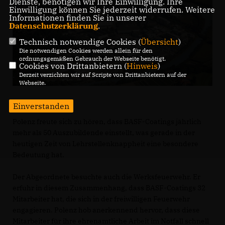
Dienste, benötigen wir Ihre Einwilligung. Ihre
Einwilligung können Sie jederzeit widerrufen. Weitere
Informationen finden Sie in unserer
Datenschutzerklärung
.
Technisch notwendige Cookies (
Übersicht
)
Die notwendigen Cookies werden allein für den
ordnungsgemäßen Gebrauch der Webseite benötigt.
Cookies von Drittanbietern (
Hinweis
)
Derzeit verzichten wir auf Scripte von Drittanbietern auf der
Webseite.
Einverstanden
Polenz freute sich zu hören, dass BASF-Coatings jährlich
mehr als 50 Auszubildende einstellt, was gerade in der
heutigen Zeit von Lehrstellenknappheit eine besondere
Bedeutung hat.
Der Abgeordnete besuchte auch die Werksfeuerwehr. Er
erfuhr in diesem Zusammenhang, dass BASF-Coatings 32
Mitarbeiter hat, die sich in der freiwilligen Feuerwehr
engagieren. Polenz hob anerkennend hervor, dass diese
Mitarbeiter für ihre ehrenamtliche Arbeit im Notfall schnell