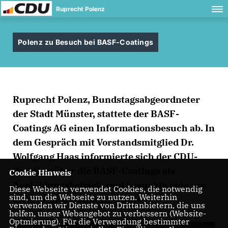
Ruprecht Polenz
Polenz zu Besuch bei BASF-Coatings
Ruprecht Polenz, Bundstagsabgeordneter
der Stadt Münster, stattete der BASF-
Coatings AG einen Informationsbesuch ab. In
dem Gespräch mit Vorstandsmitglied Dr.
Wolfgang Haas informierte sich der CDU-
Politiker über die BASF-Coatings als
Cookie Hinweis
Ausbildungsbetrieb, und besuchte eine von
Diese Webseite verwendet Cookies, die notwendig
sind, um die Webseite zu nutzen. Weiterhin
mehreren Ausbildungsstätten.
verwenden wir Dienste von Drittanbietern, die uns
helfen, unser Webangebot zu verbessern (Website-
Optmierung). Für die Verwendung bestimmter