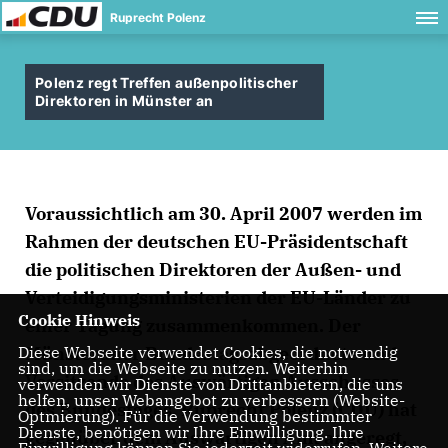
Ruprecht Polenz
Polenz regt Treffen außenpolitischer
Direktoren in Münster an
Voraussichtlich am 30. April 2007 werden im
Rahmen der deutschen EU-Präsidentschaft
die politischen Direktoren der Außen- und
Verteidigungsministerien der EU-Länder zu
Cookie Hinweis
einer Tagung zusammenkommen. Der
Münsteraner Bundestagsabgeordnete und
Diese Webseite verwendet Cookies, die notwendig
sind, um die Webseite zu nutzen. Weiterhin
Vorsitzende des Auswärtigen Ausschusses
verwenden wir Dienste von Drittanbietern, die uns
helfen, unser Webangebot zu verbessern (Website-
des Bundestages, Ruprecht Polenz (CDU) hat
Optmierung). Für die Verwendung bestimmter
Dienste, benötigen wir Ihre Einwilligung. Ihre
gegenüber dem Auswärtigen Amt angeregt,