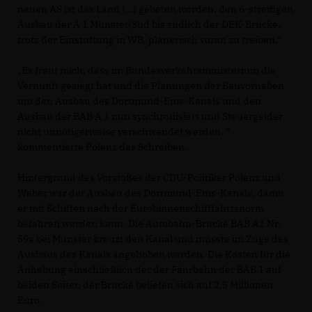
neuen AS ist das Land (…) gebeten worden, den 6-streifigen
Ausbau der A 1 Münster/Süd bis südlich der DEK-Brücke,
trotz der Einstuftung in WB, planerisch voran zu treiben.“
Es freut mich, dass im Bundesverkehrsministerium die
Vernunft gesiegt hat und die Planungen der Bauvorhaben
um den Ausbau des Dortmund-Ems-Kanals und den
Ausbau der BAB A 1 nun synchronisiert und Steuergelder
nicht unnötigerweise verschwendet werden, “
kommentierte Polenz das Schreiben.
Hintergrund des Vorstoßes der CDU-Politiker Polenz und
Weber war der Ausbau des Dortmund-Ems-Kanals, damit
er mit Schiffen nach der Eurobinnenschifffahrtsnorm
befahren werden kann. Die Autobahn-Brücke BAB A1 Nr.
59a bei Münster kreuzt den Kanal und müsste im Zuge des
Ausbaus des Kanals angehoben werden. Die Kosten für die
Anhebung einschließlich der der Fahrbahn der BAB 1 auf
beiden Seiten der Brücke beliefen sich auf 2,5 Millionen
Euro.