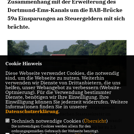
Zusammenhang mit der Erweiterung des
Dortmund-Ems-Kanals um die BAB-Brücke
59a Einsparungen an Steuergeldern mit sich
brächte.
Cookie Hinweis
Diese Webseite verwendet Cookies, die notwendig
sind, um die Webseite zu nutzen. Weiterhin
verwenden wir Dienste von Drittanbietern, die uns
helfen, unser Webangebot zu verbessern (Website-
Optmierung). Für die Verwendung bestimmter
Dienste, benötigen wir Ihre Einwilligung. Ihre
Einwilligung können Sie jederzeit widerrufen. Weitere
Informationen finden Sie in unserer
Polenz hatte sich bereits im Sommer des vergangenen
Datenschutzerklärung
.
Jahres an den Parlamentarischen Staatssekretär im
Technisch notwendige Cookies (
Übersicht
)
Bundesverkehrsministerium, Achim Großmann, gewandt
Die notwendigen Cookies werden allein für den
und darauf hingewiesen, dass Einsparungen bis zu 2,5
ordnungsgemäßen Gebrauch der Webseite benötigt.
Millionen Euro möglich seien.