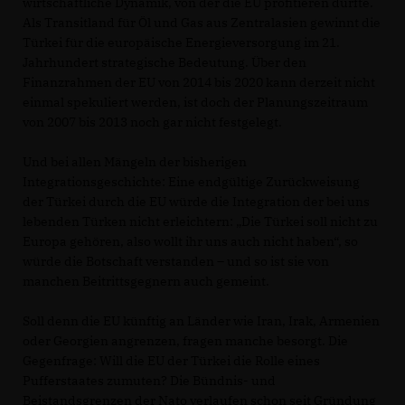
wirtschaftliche Dynamik, von der die EU profitieren dürfte.
Als Transitland für Öl und Gas aus Zentralasien gewinnt die
Türkei für die europäische Energieversorgung im 21.
Jahrhundert strategische Bedeutung. Über den
Finanzrahmen der EU von 2014 bis 2020 kann derzeit nicht
einmal spekuliert werden, ist doch der Planungszeitraum
von 2007 bis 2013 noch gar nicht festgelegt.
Und bei allen Mängeln der bisherigen
Integrationsgeschichte: Eine endgültige Zurückweisung
der Türkei durch die EU würde die Integration der bei uns
lebenden Türken nicht erleichtern: „Die Türkei soll nicht zu
Europa gehören, also wollt ihr uns auch nicht haben“, so
würde die Botschaft verstanden – und so ist sie von
manchen Beitrittsgegnern auch gemeint.
Soll denn die EU künftig an Länder wie Iran, Irak, Armenien
oder Georgien angrenzen, fragen manche besorgt. Die
Gegenfrage: Will die EU der Türkei die Rolle eines
Pufferstaates zumuten? Die Bündnis- und
Beistandsgrenzen der Nato verlaufen schon seit Gründung