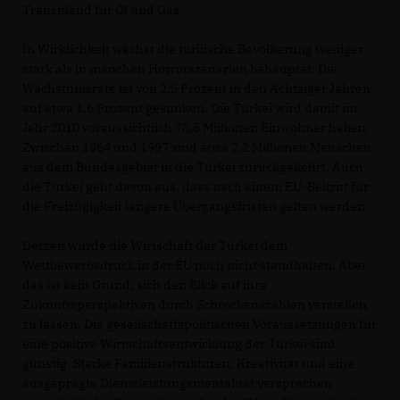
Transitland für Öl und Gas
In Wirklichkeit wächst die türkische Bevölkerung weniger
stark als in manchen Horrorszenarien behauptet. Die
Wachstumsrate ist von 2,5 Prozent in den Achtziger Jahren
auf etwa 1,6 Prozent gesunken. Die Türkei wird damit im
Jahr 2010 voraussichtlich 78,5 Millionen Einwohner haben.
Zwischen 1964 und 1997 sind etwa 2,2 Millionen Menschen
aus dem Bundesgebiet in die Türkei zurückgekehrt. Auch
die Türkei geht davon aus, dass nach einem EU-Beitritt für
die Freizügigkeit längere Übergangsfristen gelten werden.
Derzeit würde die Wirtschaft der Türkei dem
Wettbewerbsdruck in der EU noch nicht standhalten. Aber
das ist kein Grund, sich den Blick auf ihre
Zukunftsperspektiven durch Schreckenszahlen verstellen
zu lassen. Die gesellschaftspolitischen Voraussetzungen für
eine positive Wirtschaftsentwicklung der Türkei sind
günstig. Starke Familienstrukturen, Kreativität und eine
ausgeprägte Dienstleistungsmentalität versprechen