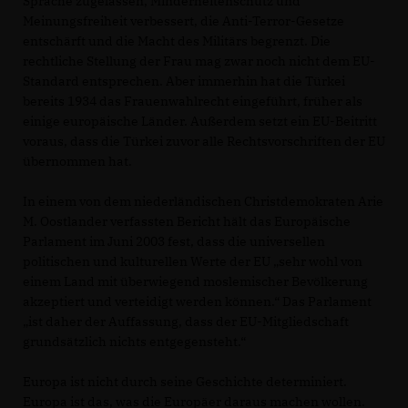
Sprache zugelassen, Minderheitenschutz und
Meinungsfreiheit verbessert, die Anti-Terror-Gesetze
entschärft und die Macht des Militärs begrenzt. Die
rechtliche Stellung der Frau mag zwar noch nicht dem EU-
Standard entsprechen. Aber immerhin hat die Türkei
bereits 1934 das Frauenwahlrecht eingeführt, früher als
einige europäische Länder. Außerdem setzt ein EU-Beitritt
voraus, dass die Türkei zuvor alle Rechtsvorschriften der EU
übernommen hat.
In einem von dem niederländischen Christdemokraten Arie
M. Oostlander verfassten Bericht hält das Europäische
Parlament im Juni 2003 fest, dass die universellen
politischen und kulturellen Werte der EU „sehr wohl von
einem Land mit überwiegend moslemischer Bevölkerung
akzeptiert und verteidigt werden können.“ Das Parlament
ist daher der Auffassung, dass der EU-Mitgliedschaft
grundsätzlich nichts entgegensteht.“
Europa ist nicht durch seine Geschichte determiniert.
Europa ist das, was die Europäer daraus machen wollen.