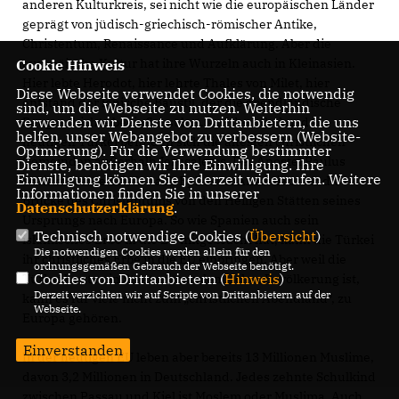
anderen Kulturkreis, sei nicht wie die europäischen Länder
geprägt von jüdisch-griechisch-römischer Antike,
Christentum, Renaissance und Aufklärung. Aber die
europäische Kultur hat ihre Wurzeln auch in Kleinasien.
Cookie Hinweis
Hier lebte Herodot, hier lehrte Thales von Milet, hier
Diese Webseite verwendet Cookies, die notwendig
entstand der ionische Baustil, der die abendländische
sind, um die Webseite zu nutzen. Weiterhin
verwenden wir Dienste von Drittanbietern, die uns
Baugeschichte beeinflusst hat. Auf dem Boden der
helfen, unser Webangebot zu verbessern (Website-
heutigen Türkei befinden sich die ältesten christlichen
Optmierung). Für die Verwendung bestimmter
Gemeinden außerhalb Jerusalems. Der Apostel Paulus
Dienste, benötigen wir Ihre Einwilligung. Ihre
Einwilligung können Sie jederzeit widerrufen. Weitere
schickte seine Briefe nach Ephesus. Anatolien war die
Informationen finden Sie in unserer
Brücke des Christentums von den Heiligen Stätten seines
Datenschutzerklärung
.
Ursprungs nach Europa. So wie Spanien auch sein
Technisch notwendige Cookies (
Übersicht
)
islamisches Erbe in die EU mitgebracht hat, kann die Türkei
Die notwendigen Cookies werden allein für den
ihr christliches Erbe in die EU einbringen. Aber weil die
ordnungsgemäßen Gebrauch der Webseite benötigt.
Cookies von Drittanbietern (
Hinweis
)
Türkei heute ein Staat mit moslemischer Bevölkerung ist,
Derzeit verzichten wir auf Scripte von Drittanbietern auf der
kann es für viele nicht zum „christlichen Abendland“, zu
Webseite.
Europa gehören.
Einverstanden
In der heutigen EU leben aber bereits 13 Millionen Muslime,
davon 3,2 Millionen in Deutschland. Jedes zehnte Schulkind
zwischen Passau und Kiel ist Moslem oder Muslima. Auch