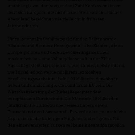
unabhängig von der (steigenden) Zahl Konfessionsloser
lässt sich Europa heute nicht in der Weise als christliches
Abendland bezeichnen wie vielleicht in früheren
Jahrhunderten.
Hinzu kommt: Im Stabilitätspakt für den Balkan wurde
Albanien und Bosnien-Herzegowina – also Staaten, die zu
Europa gehören und deren Bevölkerungsmehrheit
moslemisch ist – eine Vollmitgliedschaft in der EU in
Aussicht gestellt. Das seien kleinere Länder, heißt es dann.
Die Türkei jedoch werde mit ihrem „explosiven
Bevölkerungswachstum“ bald 100 Millionen Einwohner
haben und damit das größte Land in der EU sein. Die
Wirtschaftsleistung der Türkei liege unter dem
europäischen Durchschnitt. Die EU werde 40 Milliarden
jährlich in die Türkei zu überweisen haben, davon
Deutschland den Löwenanteil. Es werde eine „menschliche
Expansion in die bisherigen Mitgliedsländer“ geben. Mit
den eingewanderten Türken sei keine Integration möglich.