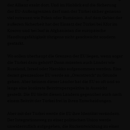
der Allianz exakt dort. Und im Hinblick auf die Sicherung
der EU-Außengrenzen darf man der Türkei sicher genauso
viel zutrauen wie Polen oder Rumänien. Auf dem Gebiet der
äußeren Sicherheit hat der Einsatz der Türkei bei Kfor im
Kosovo und bei Isaf in Afghanistan die europäische
Handlungsfähigkeit übrigens nicht geschwächt sondern
gestärkt.
Wo sollen überhaupt die Grenzen der EU liegen, wenn sogar
die Türkei dazu gehört? Dann müssten auch Länder wie
Russland, Israel oder Marokko aufgenommen werden. Eine
derart grenzenlose EU werde an „Overstretch“ zu Grunde
gehen. Aber keinem dieser Länder hat die EU so oft und so
lange eine konkrete Beitrittsperspektive in Aussicht
gestellt. Die EU bleibt diesen Ländern gegenüber auch nach
einem Beitritt der Türkei frei in ihren Entscheidungen.
Aber mit der Türkei werde die EU ihre Identität verändern.
Der Integrationsweg zu einer politischen Union werde
unwiderruflich aufgegeben, die Rückentwicklung zu einer