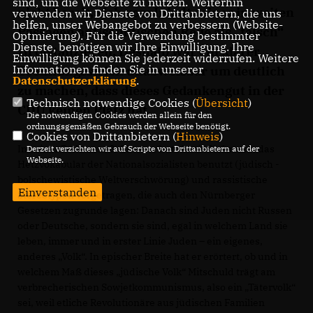
sind, um die Webseite zu nutzen. Weiterhin
nicht bereit, sich vom Inhalt seiner in weiten
verwenden wir Dienste von Drittanbietern, die uns
helfen, unser Webangebot zu verbessern (Website-
Passagen antisemitischen Rede als „falsch“
Optmierung). Für die Verwendung bestimmter
Dienste, benötigen wir Ihre Einwilligung. Ihre
zu distanzieren. Deshalb war ein klarer
Einwilligung können Sie jederzeit widerrufen. Weitere
Informationen finden Sie in unserer
Trennungsstrich unabweisbar um deutlich
Datenschutzerklärung
.
zu machen, dass dieses Gedankengut in der
Technisch notwendige Cookies (
Übersicht
)
CDU keinen Platz hat.
Die notwendigen Cookies werden allein für den
ordnungsgemäßen Gebrauch der Webseite benötigt.
Cookies von Drittanbietern (
Hinweis
)
In seiner Rede zum 3. Oktober hat Martin Hohmann das
Derzeit verzichten wir auf Scripte von Drittanbietern auf der
Webseite.
Hetzvokabular der Nationalsozialisten benutzt (jüdisch -
bolschewistische Weltverschwörung) und rassistische
Einverstanden
Stereotypen vorgetragen, die auch den Nürnberger
Gesetzen zugrunde lagen: Danach sind Juden nicht Russen
oder Deutsche, sondern sie sind, egal in welchem Land sie
leben, immer und in erster Linie Juden – ein eigenes,
anderes „Volk“. In epischer Breite hat er erörtert, ob und in
welchem Maß dieses „jüdische Volk“ Mitschuld trägt am
verbrecherischen Sowjetkommunismus, also ein „Tätervolk“
sei, weil etliche Revolutionäre aus jüdischen Familien