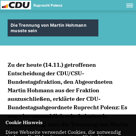
Ruprecht Polenz
Die Trennung von Martin Hohmann
musste sein
Zu der heute (14.11.) getroffenen
Entscheidung der CDU/CSU-
Bundestagsfraktion, den Abgeordneten
Martin Hohmann aus der Fraktion
auszuschließen, erklärte der CDU-
Bundestagsabgeordnete Ruprecht Polenz: Es
war eine menschlich sehr belastende
Cookie Hinweis
Entscheidung, aber die Trennung von Martin
Diese Webseite verwendet Cookies, die notwendig
Hohmann musste sein. Er war bis zuletzt