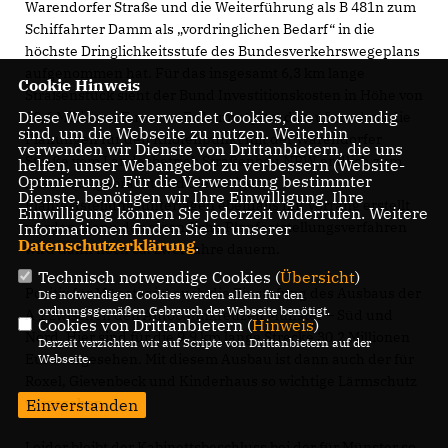
Warendorfer Straße und die Weiterführung als B 481n zum
Schiffahrter Damm als „vordringlichen Bedarf“ in die
höchste Dringlichkeitsstufe des Bundesverkehrswegeplans
aufgenommen hat. Für das insgesamt 6,3 km lange
Cookie Hinweis
Straßenstück sieht der Bund Investitionskosten in Höhe von
Diese Webseite verwendet Cookies, die notwendig
50,6 Millionen Euro vor. Es kommt jetzt darauf an, dass die
sind, um die Webseite zu nutzen. Weiterhin
Planungen für den Knotenpunkt mit der Warendorfer
verwenden wir Dienste von Drittanbietern, die uns
Straße vom Landesbetrieb Straßenbau NRW endlich zum
helfen, unser Webangebot zu verbessern (Website-
Optmierung). Für die Verwendung bestimmter
Abschluss gebracht und die übrigen
Dienste, benötigen wir Ihre Einwilligung. Ihre
Planfeststellungsunterlagen ebenfalls mit Vorrang erstellt
Einwilligung können Sie jederzeit widerrufen. Weitere
werden, denn das eigentliche Planfeststellungsverfahren
Informationen finden Sie in unserer
Datenschutzerklärung
.
wird dann noch ca. zwei Jahre dauern.
Technisch notwendige Cookies (
Übersicht
)
Positiv für Münster ist auch die Einstufung des Ausbaus der
Die notwendigen Cookies werden allein für den
ordnungsgemäßen Gebrauch der Webseite benötigt.
A 1 zwischen den Autobahnkreuzen Münster – Süd und
Cookies von Drittanbietern (
Hinweis
)
Nord. Hier sind für die 9,9 km lange Strecke 30,2 Millionen
Derzeit verzichten wir auf Scripte von Drittanbietern auf der
Euro vorgesehen. Mit diesem Ausbau ist dann auch der für
Webseite.
Roxel, Gievenbeck und Kinderhaus so wichtige Lärmschutz
vorgesehen.
Einverstanden
Leider bleibt der Kabinettsbeschluss bei der für Münster so