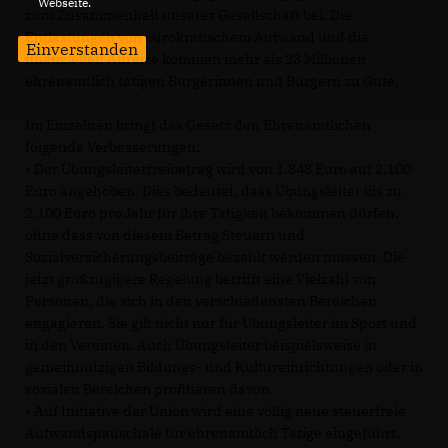
Webseite.
zum Zusammenhalt unserer Gesellschaft bei. Die
Entlastungen von bürokratischem Aufwand und die
Einverstanden
finanziellen Anreize kommen mehr als 23 Millionen
ehrenamtlich tätigen Bürgerinnen und Bürgern zu Gute.
Im Einzelnen bringt das Gesetz den Ehrenamtlichen
folgende Verbesserungen:
• Der Übungsleiterfreibetrag wird von 1.848 Euro auf 2.100
Euro angehoben. Dies bedeutet, dass Übungsleiter bis zu
2.100 Euro pro Jahr für ihre Tätigkeit bekommen dürfen,
ohne dass von diesem Betrag Steuern und
Sozialversicherungsbeiträge bezahlt werden müssen. Die
jetzt großzügigere Regelung betrifft eine Vielzahl von
Personen, die sich in den verschiedensten Bereichen
engagieren. Sie gilt nicht nur für Übungsleiter im Sport und
in den Vereinen. Auch Übungsleiter beispielsweise in
gemeinnützigen Bildungs- und Kultureinrichtungen oder in
sozialen Bereichen profitieren davon.
• Auf Initiative der Union wird eine völlig neue steuerfreie
Aufwandspauschale für ehrenamtlich Tätige eingeführt.