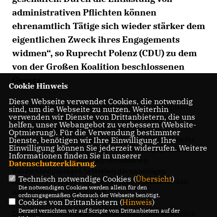
administrativen Pflichten können
ehrenamtlich Tätige sich wieder stärker dem
eigentlichen Zweck ihres Engagements
widmen“, so Ruprecht Polenz (CDU) zu dem
von der Großen Koalition beschlossenen
Gesetz.
Cookie Hinweis
Diese Webseite verwendet Cookies, die notwendig
Polenz, Bundestagsabgeordneter für die Stadt Münster,
sind, um die Webseite zu nutzen. Weiterhin
verwenden wir Dienste von Drittanbietern, die uns
erklärte weiter, dass besonders die Erhöhung der
helfen, unser Webangebot zu verbessern (Website-
Übungsleiterpauschale sowie die höhere
Optmierung). Für die Verwendung bestimmter
Aufwandspauschale für ehrenamtlich Tätige Zeichen für
Dienste, benötigen wir Ihre Einwilligung. Ihre
Einwilligung können Sie jederzeit widerrufen. Weitere
die große Anerkennung ehrenamtlichen Engagements
Informationen finden Sie in unserer
seien. „Die in vielen Punkten verbesserten
Datenschutzerklärung
.
Rahmenbedingungen bestärken die unzähligen
Technisch notwendige Cookies (
Übersicht
)
ehrenamtlich Engagierten, sich auch weiterhin für das
Die notwendigen Cookies werden allein für den
Allgemeinwohl einzusetzen.“
ordnungsgemäßen Gebrauch der Webseite benötigt.
Cookies von Drittanbietern (
Hinweis
)
Derzeit verzichten wir auf Scripte von Drittanbietern auf der
Das bürgerschaftliche Engagement trägt ganz wesentlich