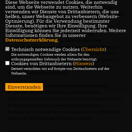
bedingt steigende Ausgaben sowie die aufgrund der
Diese Webseite verwendet Cookies, die notwendig
sind, um die Webseite zu nutzen. Weiterhin
Arbeitslosigkeit und der Hartz-Reform stagnierenden
verwenden wir Dienste von Drittanbietern, die uns
Einnahmen wurden von beiden Seiten als ursächlich für die
helfen, unser Webangebot zu verbessern (Website-
Optmierung). Für die Verwendung bestimmter
derzeitigen finanziellen Probleme für viele Kassen
Dienste, benötigen wir Ihre Einwilligung. Ihre
innerhalb der gesetzlichen Krankenversicherung
Einwilligung können Sie jederzeit widerrufen. Weitere
angesehen. Im Hinblick hierauf waren beide
Informationen finden Sie in unserer
Datenschutzerklärung
.
Gesprächspartner sich einig, dass die durch die
Gesundheitsreform geplante Förderung von Präventions-
Technisch notwendige Cookies (
Übersicht
)
und Bonusprogrammen ein wichtiger Schritt ist. Polenz
Die notwendigen Cookies werden allein für den
ordnungsgemäßen Gebrauch der Webseite benötigt.
begrüßte den Ansatz der BARMER, Bonusprogramme für
Cookies von Drittanbietern (
Hinweis
)
Kunden zu entwickeln, deren gesundheitsbewusstes
Derzeit verzichten wir auf Scripte von Drittanbietern auf der
Verhalten belohnt werden soll.
Webseite.
Auch die durch die Gesundheitsreform erweiterten
Einverstanden
Möglichkei-ten für Maßnahmen der integrierten
Versorgung wurden von beiden Seiten positiv eingeschätzt.
Beckmann berichtete über ein konkret geplantes
Modellprojekt, das die Versorgungsqualität der Patienten
aber auch die Ausgaben optimieren könnte.
Als weitere Chance, die Versorgungsqualität zu bessern,