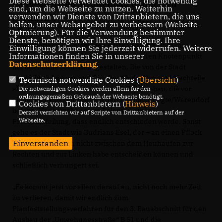
Diese Webseite verwendet Cookies, die notwendig
Landesbetrieb Straßenbau endlich zu
sind, um die Webseite zu nutzen. Weiterhin
verwenden wir Dienste von Drittanbietern, die uns
beenden“.
helfen, unser Webangebot zu verbessern (Website-
Optmierung). Für die Verwendung bestimmter
Dienste, benötigen wir Ihre Einwilligung. Ihre
Die bisherigen Diskussionen hätten gezeigt, dass man es
Einwilligung können Sie jederzeit widerrufen. Weitere
Informationen finden Sie in unserer
so oder so“ machen könne. Man könne den Knotenpunkt
Datenschutzerklärung
.
mit oder ohne „Öhrchen“ gestalten. Die von der Stadt
favorisierte Lösung „mit Öhrchen“ habe Vor- und Nachteile
Technisch notwendige Cookies (
Übersicht
)
ebenso wie die vom Landesbetrieb Straßenbau, die vor
Die notwendigen Cookies werden allein für den
ordnungsgemäßen Gebrauch der Webseite benötigt.
allem die Fahrtrichtung von der B 51 nach Telgte/Warendorf
Cookies von Drittanbietern (
Hinweis
)
betone. Hauptsache sei, so Polenz in einer
Derzeit verzichten wir auf Scripte von Drittanbietern auf der
Webseite.
Pressemitteilung, dass endlich entschieden werde. Sonst
gehe es der Stadt wie Budrians Esel, der – an einen Pflock
Einverstanden
angebunden – sich nicht zwischen dem Heuhaufen zur
Rechten und zur Linken habe entscheiden können und
schließlich verhungert sei.
Es kommt jetzt vor allem darauf an, nicht noch mehr Zeit
zu verlieren, damit wir endlich zum
Planfeststellungsverfahren für den 3. Bauabschnitt für den
Ausbau der „Umgehungsstraße“ B 51 und die