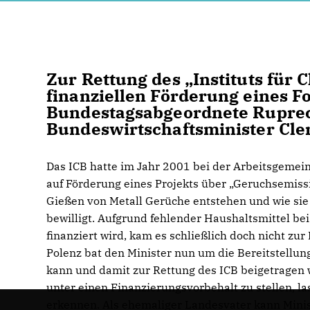
Zur Rettung des „Instituts für 
finanziellen Förderung eines F
Bundestagsabgeordnete Ruprec
Bundeswirtschaftsminister Cl
Das ICB hatte im Jahr 2001 bei der Arbeitsgemein
auf Förderung eines Projekts über „Geruchsemissi
Gießen von Metall Gerüche entstehen und wie si
bewilligt. Aufgrund fehlender Haushaltsmittel be
finanziert wird, kam es schließlich doch nicht zu
Polenz bat den Minister nun um die Bereitstellun
kann und damit zur Rettung des ICB beigetragen w
unter einen Finanzierungsvorbehalt zu stellen, l
erkennen. Als ehemaliger Landesvater kann Minis