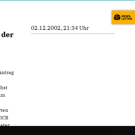
02.12.2002, 21:34 Uhr
 der
Antrag
chst
ium
rten
 ICB
nster