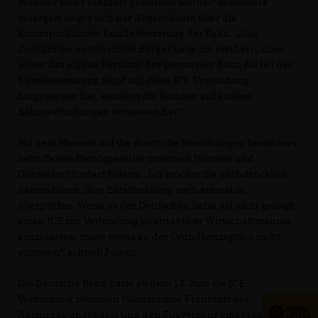
Münster und Frankfurt geworben wurde.“ Besonders
verärgert zeigte sich der Abgeordnete über die
kontraproduktive Kundenberatung der Bahn: „Aus
Zuschriften enttäuschter Bürger habe ich erfahren, dass
selbst das eigene Personal der Deutschen Bahn AG bei der
Kundenberatung nicht auf diese ICE-Verbindung
hingewiesen hat, sondern die Kunden auf andere
Bahnverbindungen verwiesen hat.“
Mit dem Hinweis auf die durch die Streichungen besonders
betroffenen Berufspendler zwischen Münster und
Düsseldorf fordert Polenz: „Ich möchte Sie nachdrücklich
darum bitten, Ihre Entscheidung noch einmal zu
überprüfen. Wenn es der Deutschen Bahn AG nicht gelingt,
einen ICE zur Verbindung so attraktiver Wirtschaftsräume
auszulasten, muss etwas an der Grundkonzeption nicht
stimmen“, schrieb Polenz.
Die Deutsche Bahn hatte ab dem 13. Juni die ICE-
Verbindung zwischen Münster und Frankfurt der
Nachfrage angepasst und den Zugverkehr eingeschränkt.