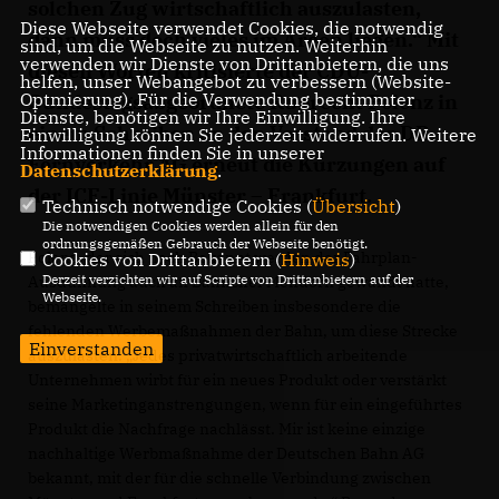
solchen Zug wirtschaftlich auszulasten,
Diese Webseite verwendet Cookies, die notwendig
dann muss doch vieles im Argen liegen.“ Mit
sind, um die Webseite zu nutzen. Weiterhin
verwenden wir Dienste von Drittanbietern, die uns
diesen Worten kritisierte der CDU-
helfen, unser Webangebot zu verbessern (Website-
Optmierung). Für die Verwendung bestimmter
Bundestagsabgeordnete Ruprecht Polenz in
Dienste, benötigen wir Ihre Einwilligung. Ihre
einem Schreiben an den Vorstand der DB
Einwilligung können Sie jederzeit widerrufen. Weitere
Informationen finden Sie in unserer
Fernverkehr AG erneut die Kürzungen auf
Datenschutzerklärung
.
der ICE-Linie Münster – Frankfurt.
Technisch notwendige Cookies (
Übersicht
)
Die notwendigen Cookies werden allein für den
ordnungsgemäßen Gebrauch der Webseite benötigt.
Polenz, der sich nach Bekannt werden der Fahrplan-
Cookies von Drittanbietern (
Hinweis
)
Derzeit verzichten wir auf Scripte von Drittanbietern auf der
Ausdünnung auch an Bahnchef Mehdorn gewandt hatte,
Webseite.
bemängelte in seinem Schreiben insbesondere die
fehlenden Werbemaßnahmen der Bahn, um diese Strecke
Einverstanden
auszulasten. „Jedes privatwirtschaftlich arbeitende
Unternehmen wirbt für ein neues Produkt oder verstärkt
seine Marketinganstrengungen, wenn für ein eingeführtes
Produkt die Nachfrage nachlässt. Mir ist keine einzige
nachhaltige Werbmaßnahme der Deutschen Bahn AG
bekannt, mit der für die schnelle Verbindung zwischen