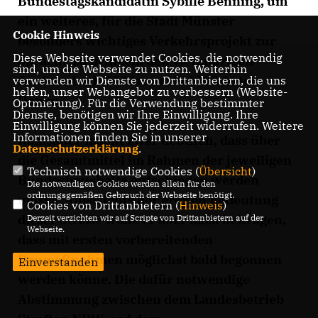
Bundestagskandidatin Sybille Benning, um
ein weiteres, für die Stadt Münster
Cookie Hinweis
besonders wichtiges Verkehrsprojekt zur
Diese Webseite verwendet Cookies, die notwendig
Sprache zu bringen: den vierspurigen
sind, um die Webseite zu nutzen. Weiterhin
Ausbau der B 51 bis zum Schifffahrter
verwenden wir Dienste von Drittanbietern, die uns
helfen, unser Webangebot zu verbessern (Website-
Damm.
Optmierung). Für die Verwendung bestimmter
Dienste, benötigen wir Ihre Einwilligung. Ihre
Einwilligung können Sie jederzeit widerrufen. Weitere
Informationen finden Sie in unserer
Ramsauer macht zwar deutlich, dass über
Datenschutzerklärung
.
die Gesamtmittel im Rahmen der jeweiligen
Technisch notwendige Cookies (
Übersicht
)
Bundeshaushalte entschieden werden
Die notwendigen Cookies werden allein für den
ordnungsgemäßen Gebrauch der Webseite benötigt.
müsse. Angesichts der großen Bedeutung
Cookies von Drittanbietern (
Hinweis
)
dieser Straße wolle er aber dazu beitragen,
Derzeit verzichten wir auf Scripte von Drittanbietern auf der
Webseite.
dass mit ersten vorbereitenden
Baumaßnahmen möglichst bald begonnen
Einverstanden
werden könne. Die dafür notwendige
Abstimmung zwischen dem Landesbetrieb