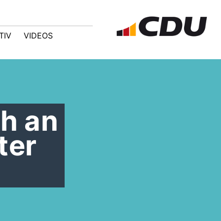
TIV
VIDEOS
h an
ter