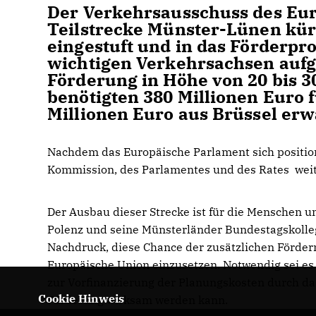
Der Verkehrsausschuss des Eur
Teilstrecke Münster-Lünen kürz
eingestuft und in das Förderp
wichtigen Verkehrsachsen auf
Förderung in Höhe von 20 bis 
benötigten 380 Millionen Euro 
Millionen Euro aus Brüssel erw
Nachdem das Europäische Parlament sich positioni
Kommission, des Parlamentes und des Rates weit
Der Ausbau dieser Strecke ist für die Menschen u
Polenz und seine Münsterländer Bundestagskolle
Nachdruck, diese Chance der zusätzlichen Förderm
Europäische Union einzusetzen. Notwendig sei e
zur Vorfinanzierung der Planungskosten durch das
Cookie Hinweis
Förderung wirksam werden kann.