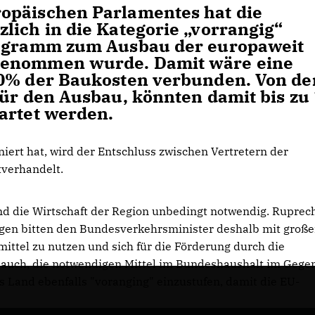
opäischen Parlamentes hat die
lich in die Kategorie „vorrangig“
rogramm zum Ausbau der europaweit
genommen wurde. Damit wäre eine
30% der Baukosten verbunden. Von de
für den Ausbau, könnten damit bis zu
artet werden.
ert hat, wird der Entschluss zwischen Vertretern der
verhandelt.
nd die Wirtschaft der Region unbedingt notwendig. Ruprec
gen bitten den Bundesverkehrsminister deshalb mit groß
ittel zu nutzen und sich für die Förderung durch die
s auch, die notwendigen Mittel im Bundeshaushalt im Gege
 Land ebenfalls "voranging" einzustufen, damit die EU-