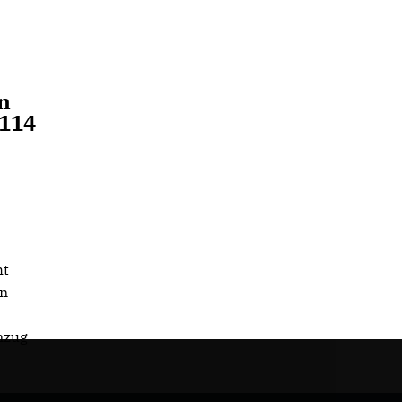
n
 114
ht
en
nzug