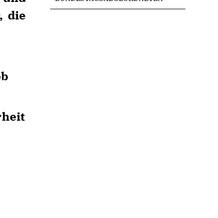
, die
ob
heit