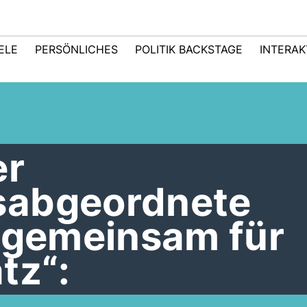
IELE
PERSÖNLICHES
POLITIK BACKSTAGE
INTERAK
er
sabgeordnete
n gemeinsam für
tz“: