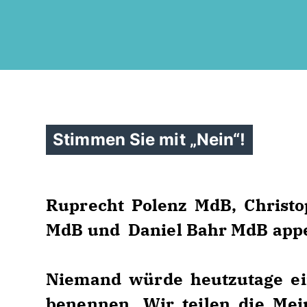
Stimmen Sie mit „Nein“!
Ruprecht Polenz MdB, Christo
MdB und Daniel Bahr MdB appel
Niemand würde heutzutage ein
benennen. Wir teilen die Mei