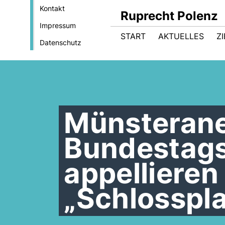
Kontakt
Ruprecht Polenz
Impressum
START
AKTUELLES
Z
Datenschutz
Münsteran
Bundestag
appelliere
Schlosspla