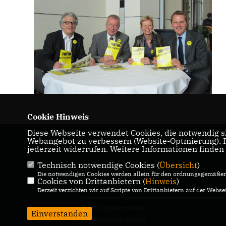
Cookie Hinweis
Diese Webseite verwendet Cookies, die notwendig si
Webangebot zu verbessern (Website-Optmierung). Fü
Ruprecht Polenz
jederzeit widerrufen. Weitere Informationen finden
Technisch notwendige Cookies (
Übersicht
)
IMPRESSUM
DATENSCHUTZ
Die notwendigen Cookies werden allein für den ordnungsgemäßen 
KONTAKT
Cookies von Drittanbietern (
Hinweis
)
Derzeit verzichten wir auf Scripte von Drittanbietern auf der Websei
@2026 Ruprecht Polenz
Einverstanden
Alle Rechte vorbehalten.