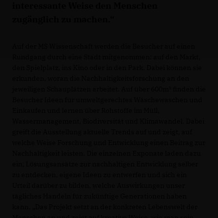
interessante Weise den Menschen
zugänglich zu machen.“
Auf der MS Wissenschaft werden die Besucher auf einen
Rundgang durch eine Stadt mitgenommen: auf den Markt,
den Spielplatz, ins Kino oder in den Park. Dabei können sie
erkunden, woran die Nachhaltigkeitsforschung an den
jeweiligen Schauplätzen arbeitet. Auf über 600m² finden die
Besucher Ideen für umweltgerechtes Wäschewaschen und
Einkaufen und lernen über Rohstoffe im Müll,
Wassermanagement, Biodiversität und Klimawandel. Dabei
greift die Ausstellung aktuelle Trends auf und zeigt, auf
welche Weise Forschung und Entwicklung einen Beitrag zur
Nachhaltigkeit leisten. Die einzelnen Exponate laden dazu
ein, Lösungsansätze zur nachhaltigen Entwicklung selber
zu entdecken, eigene Ideen zu entwerfen und sich ein
Urteil darüber zu bilden, welche Auswirkungen unser
tägliches Handeln für zukünftige Generationen haben
kann. „Das Projekt setzt an der konkreten Lebenswelt der
Menschen an und zeigt auf kreative Weise, wie man sein