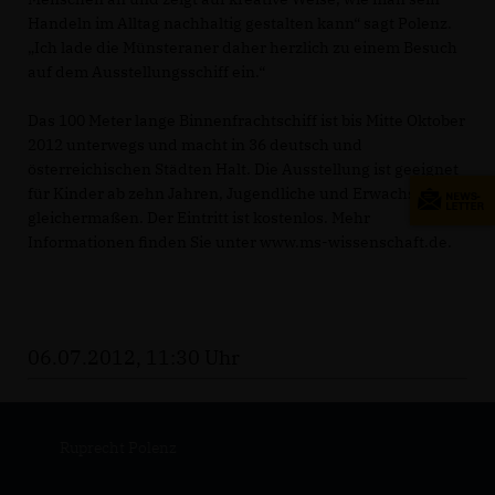
Handeln im Alltag nachhaltig gestalten kann“ sagt Polenz.
Ich lade die Münsteraner daher herzlich zu einem Besuch
auf dem Ausstellungsschiff ein.“
Das 100 Meter lange Binnenfrachtschiff ist bis Mitte Oktober
2012 unterwegs und macht in 36 deutsch und
österreichischen Städten Halt. Die Ausstellung ist geeignet
für Kinder ab zehn Jahren, Jugendliche und Erwachsene
gleichermaßen. Der Eintritt ist kostenlos. Mehr
Informationen finden Sie unter www.ms-wissenschaft.de.
06.07.2012, 11:30 Uhr
Ruprecht Polenz