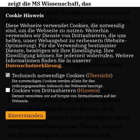
zeigt die MS Wissenschaft, das
Ausstellungsschiff des Bundesministeriums
Cookie Hinweis
für Bildung und Forschung, vom 13. bis zum
Diese Webseite verwendet Cookies, die notwendig
15. Juli 2012 in Münster. An Bord des
sind, um die Webseite zu nutzen. Weiterhin
verwenden wir Dienste von Drittanbietern, die uns
Schiffes befindet sich die Ausstellung
helfen, unser Webangebot zu verbessern (Website-
Optmierung). Für die Verwendung bestimmter
Zukunftsprojekt Erde“, die auf
Dienste, benötigen wir Ihre Einwilligung. Ihre
Einwilligung können Sie jederzeit widerrufen. Weitere
unterhaltsame Weise die neuesten
Informationen finden Sie in unserer
Ergebnisse der Nachhaltigkeitsforschung
Datenschutzerklärung
.
erlebbar macht.
Technisch notwendige Cookies (
Übersicht
)
Die notwendigen Cookies werden allein für den
ordnungsgemäßen Gebrauch der Webseite benötigt.
Cookies von Drittanbietern (
Hinweis
)
Der Bundestagsabgeordnete Ruprecht
Derzeit verzichten wir auf Scripte von Drittanbietern auf der
Polenz (CDU) freut sich, dieses Projekt in
Webseite.
seiner Stadt begrüßen zu dürfen: „Den
Einverstanden
Ausstellungsmachern ist es gelungen, ein so
wichtiges und komplexes Thema, wie das
der Nachhaltigkeit, auf konkrete und