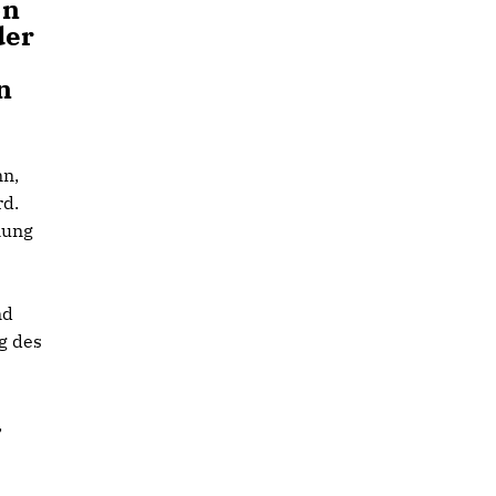
on
der
n
nn,
rd.
nung
nd
g des
,