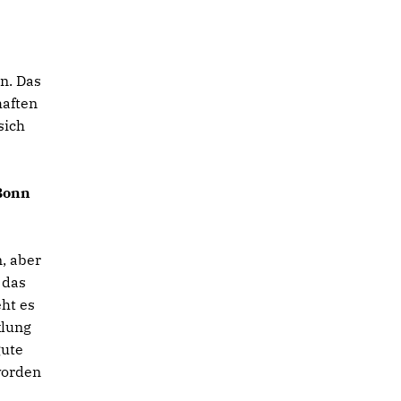
en. Das
haften
sich
 Bonn
, aber
 das
eht es
klung
gute
worden