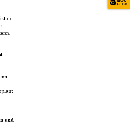
nistan
rt.
kann.
14
mmer
n
eplant
en und