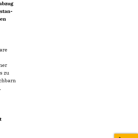
nabzug
stan-
ten
lare
ner
s zu
achbarn
.
m
t