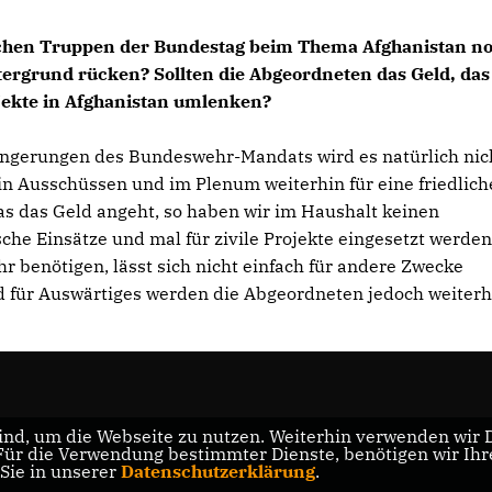
schen Truppen der Bundestag beim Thema Afghanistan n
tergrund rücken? Sollten die Abgeordneten das Geld, das
ojekte in Afghanistan umlenken?
ängerungen des Bundeswehr-Mandats wird es natürlich nic
n Ausschüssen und im Plenum weiterhin für eine friedlich
as das Geld angeht, so haben wir im Haushalt keinen
sche Einsätze und mal für zivile Projekte eingesetzt werden
 benötigen, lässt sich nicht einfach für andere Zwecke
d für Auswärtiges werden die Abgeordneten jedoch weiterh
nd, um die Webseite zu nutzen. Weiterhin verwenden wir Di
r die Verwendung bestimmter Dienste, benötigen wir Ihre 
 Sie in unserer
Datenschutzerklärung
.