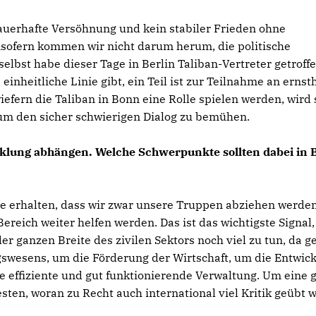
dauerhafte Versöhnung und kein stabiler Frieden ohne
nsofern kommen wir nicht darum herum, die politische
elbst habe dieser Tage in Berlin Taliban-Vertreter getroff
einheitliche Linie gibt, ein Teil ist zur Teilnahme an ernst
iefern die Taliban in Bonn eine Rolle spielen werden, wird 
h um den sicher schwierigen Dialog zu bemühen.
cklung abhängen. Welche Schwerpunkte sollten dabei in
e erhalten, dass wir zwar unsere Truppen abziehen werden
ereich weiter helfen werden. Das ist das wichtigste Signal,
 ganzen Breite des zivilen Sektors noch viel zu tun, da g
swesens, um die Förderung der Wirtschaft, um die Entwic
ne effiziente und gut funktionierende Verwaltung. Um eine 
sten, woran zu Recht auch international viel Kritik geübt 