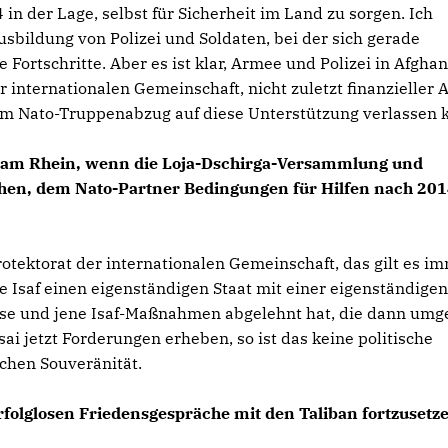
 in der Lage, selbst für Sicherheit im Land zu sorgen. Ich
Ausbildung von Polizei und Soldaten, bei der sich gerade
 Fortschritte. Aber es ist klar, Armee und Polizei in Afgha
 internationalen Gemeinschaft, nicht zuletzt finanzieller A
em Nato-Truppenabzug auf diese Unterstützung verlassen 
fen am Rhein, wenn die Loja-Dschirga-Versammlung und
ehen, dem Nato-Partner Bedingungen für Hilfen nach 20
Protektorat der internationalen Gemeinschaft, das gilt es i
e Isaf einen eigenständigen Staat mit einer eigenständige
iese und jene Isaf-Maßnahmen abgelehnt hat, die dann umg
i jetzt Forderungen erheben, so ist das keine politische
chen Souveränität.
rfolglosen Friedensgespräche mit den Taliban fortzusetz