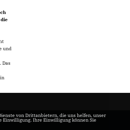
och
 die
ht
e und
. Das
in
enste von Drittanbietern, die uns helfen, unser
Einwilligung. Ihre Einwilligung können Sie