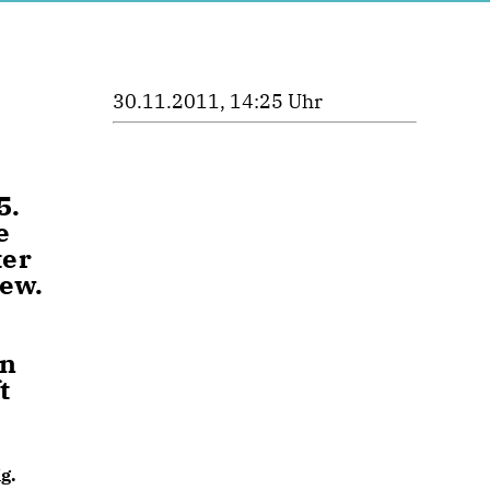
30.11.2011, 14:25 Uhr
5.
e
ter
iew.
en
t
g.