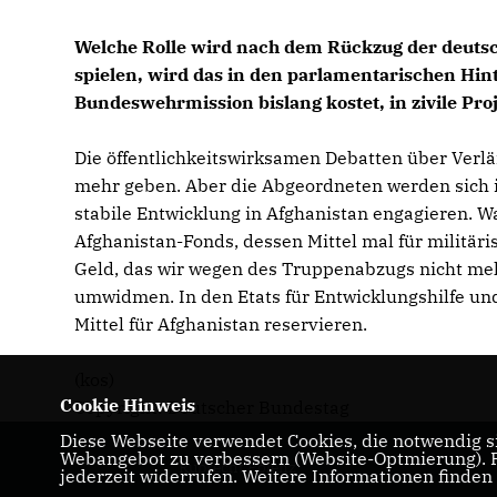
Welche Rolle wird nach dem Rückzug der deut
spielen, wird das in den parlamentarischen Hin
Bundeswehrmission bislang kostet, in zivile Pr
Die öffentlichkeitswirksamen Debatten über Verl
mehr geben. Aber die Abgeordneten werden sich i
stabile Entwicklung in Afghanistan engagieren. W
Afghanistan-Fonds, dessen Mittel mal für militäri
Geld, das wir wegen des Truppenabzugs nicht mehr
umwidmen. In den Etats für Entwicklungshilfe un
Mittel für Afghanistan reservieren.
(kos)
Cookie Hinweis
Copyright: Deutscher Bundestag
Diese Webseite verwendet Cookies, die notwendig si
Webangebot zu verbessern (Website-Optmierung). Fü
Ruprecht Polenz
jederzeit widerrufen. Weitere Informationen finden