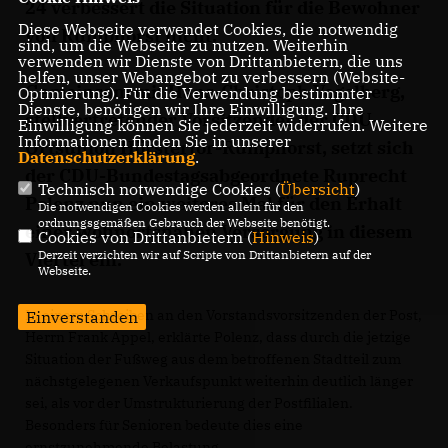
24 verbessert die Situation für die Bewohner
Diese Webseite verwendet Cookies, die notwendig
von Rumphorst nicht.
sind, um die Webseite zu nutzen. Weiterhin
verwenden wir Dienste von Drittanbietern, die uns
helfen, unser Webangebot zu verbessern (Website-
Gemeinsam mit Hans-Christoph Vogelberg,
Optmierung). Für die Verwendung bestimmter
Dienste, benötigen wir Ihre Einwilligung. Ihre
stellvertretender Vorsitzender der CDU-
Einwilligung können Sie jederzeit widerrufen. Weitere
Informationen finden Sie in unserer
Ortsunion Hörstertor-Rumphorst, setzt sich
Datenschutzerklärung
.
der CDU-Bundestagsabgeordnete Ruprecht
Technisch notwendige Cookies (
Übersicht
)
Polenz nun ein weiteres Mal für den Erhalt
Die notwendigen Cookies werden allein für den
ordnungsgemäßen Gebrauch der Webseite benötigt.
einer wohnortsnahen Versorgung in diesem
Cookies von Drittanbietern (
Hinweis
)
Derzeit verzichten wir auf Scripte von Drittanbietern auf der
Viertel ein.
Webseite.
In einem Schreiben an den Vorstandsvorsitzenden der Post,
Einverstanden
Herrn Frank Appel, erklärte Polenz, dass durch die jetzige
Situation der Fußweg aus dem betroffenen Stadtteil zum
nächstgelegenen Verkaufspunkt weiterhin deutlich länger
sei, als vor der Umstrukturierung der Postfilialen.
Besonders für Senioren bedeute dies eine
ernstzunehmende Belastung.