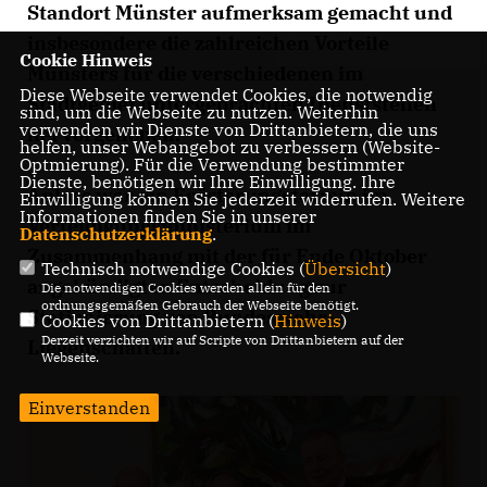
Standort Münster aufmerksam gemacht und
insbesondere die zahlreichen Vorteile
Cookie Hinweis
Münsters für die verschiedenen im
Diese Webseite verwendet Cookies, die notwendig
Stadtgebiet untergebrachten Dienststellen
sind, um die Webseite zu nutzen. Weiterhin
verwenden wir Dienste von Drittanbietern, die uns
hervorgehoben.
helfen, unser Webangebot zu verbessern (Website-
Optmierung). Für die Verwendung bestimmter
Dienste, benötigen wir Ihre Einwilligung. Ihre
Anlass war ein Erörterungstermin im
Einwilligung können Sie jederzeit widerrufen. Weitere
Informationen finden Sie in unserer
Verteidigungsministerium im
Datenschutzerklärung
.
Zusammenhang mit der für Ende Oktober
Technisch notwendige Cookies (
Übersicht
)
angekündigten Entscheidung zur
Die notwendigen Cookies werden allein für den
ordnungsgemäßen Gebrauch der Webseite benötigt.
Stationierung von Bundeswehr-
Cookies von Drittanbietern (
Hinweis
)
Derzeit verzichten wir auf Scripte von Drittanbietern auf der
Liegenschaften.
Webseite.
Einverstanden