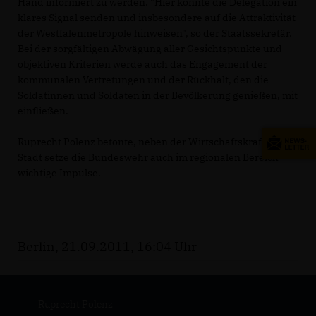
Hand informiert zu werden. "Hier konnte die Delegation ein
klares Signal senden und insbesondere auf die Attraktivität
der Westfalenmetropole hinweisen", so der Staatssekretär.
Bei der sorgfältigen Abwägung aller Gesichtspunkte und
objektiven Kriterien werde auch das Engagement der
kommunalen Vertretungen und der Rückhalt, den die
Soldatinnen und Soldaten in der Bevölkerung genießen, mit
einfließen.
Ruprecht Polenz betonte, neben der Wirtschaftskraft für die
Stadt setze die Bundeswehr auch im regionalen Bereich
wichtige Impulse.
Berlin, 21.09.2011, 16:04 Uhr
Ruprecht Polenz