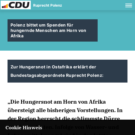
Ruprecht Polenz
Polenz bittet um Spenden für
hungernde Menschen am Horn von
Afrika
Zur Hungersnot in Ostafrika erklärt der
Bundestagsabgeordnete Ruprecht Polenz:
Die Hungersnot am Horn von Afrika
übersteigt alle bisherigen Vorstellungen. In
der Region herrscht die schlimmste Dürre
seit Jahrzehnten. Infolge von Wasser- und
Cookie Hinweis