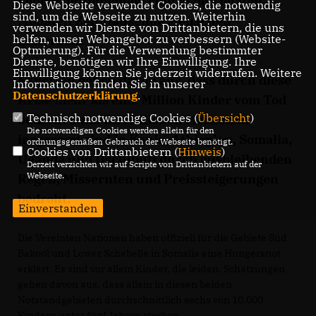
Lebensmittelmangel sind in den letzten
Diese Webseite verwendet Cookies, die notwendig
sind, um die Webseite zu nutzen. Weiterhin
Monaten Zehntausende Menschen
verwenden wir Dienste von Drittanbietern, die uns
helfen, unser Webangebot zu verbessern (Website-
gestorben.
Optmierung). Für die Verwendung bestimmter
Dienste, benötigen wir Ihre Einwilligung. Ihre
Einwilligung können Sie jederzeit widerrufen. Weitere
Experten gehen davon aus, dass durch diese
Informationen finden Sie in unserer
Datenschutzerklärung
.
Krise mehr als eine Million Kinder vom Tod
Technisch notwendige Cookies (
Übersicht
)
bedroht sind. Elf Millionen Menschen
Die notwendigen Cookies werden allein für den
insgesamt sind in Kenia, Äthiopien, Somalia,
ordnungsgemäßen Gebrauch der Webseite benötigt.
Cookies von Drittanbietern (
Hinweis
)
Uganda und Dschibuti durch ausbleibenden
Derzeit verzichten wir auf Scripte von Drittanbietern auf der
Webseite.
Regen, Missernten und Preissteigerungen
bedroht.
Einverstanden
Die Vereinten Nationen haben offiziell für die Gebiete Süd
Bakool und Lower Schabelle in Somalia eine Hungersnot
erklärt. Es sind vor allem Kinder, die leiden. Schätzungen
gehen davon aus, dass allein in diesen beiden
Notstandgebieten durchschnittlich sechs von 10.000
Kindern unter fünf Jahren sterben.