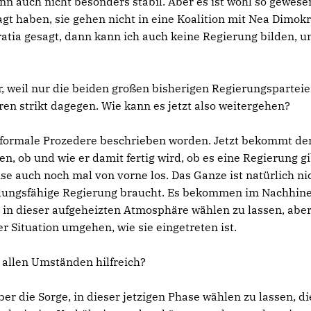
n auch nicht besonders stabil. Aber es ist wohl so gewese
gt haben, sie gehen nicht in eine Koalition mit Nea Dimokr
atia gesagt, dann kann ich auch keine Regierung bilden, u
r, weil nur die beiden großen bisherigen Regierungspartei
ren strikt dagegen. Wie kann es jetzt also weitergehen?
s formale Prozedere beschrieben worden. Jetzt bekommt de
, ob und wie er damit fertig wird, ob es eine Regierung gi
e auch noch mal von vorne los. Das Ganze ist natürlich nic
ndlungsfähige Regierung braucht. Es bekommen im Nachhin
, in dieser aufgeheizten Atmosphäre wählen zu lassen, abe
r Situation umgehen, wie sie eingetreten ist.
 allen Umständen hilfreich?
er die Sorge, in dieser jetzigen Phase wählen zu lassen, di