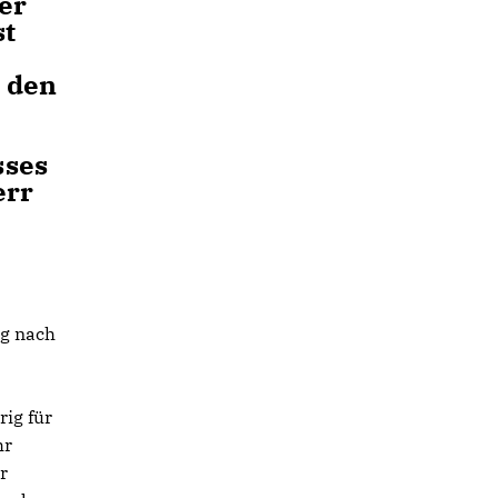
er
st
 den
sses
err
ag nach
rig für
hr
r