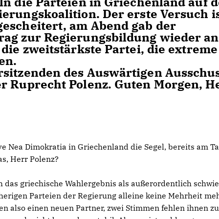
ln die Parteien in Griechenland auf d
erungskoalition. Der erste Versuch i
gescheitert, am Abend gab der
rag zur Regierungsbildung wieder an
die zweitstärkste Partei, die extreme
en.
rsitzenden des Auswärtigen Ausschu
er Ruprecht Polenz. Guten Morgen, H
ive Nea Dimokratia in Griechenland die Segel, bereits am T
as, Herr Polenz?
ch das griechische Wahlergebnis als außerordentlich schwie
sherigen Parteien der Regierung alleine keine Mehrheit me
hen also einen neuen Partner, zwei Stimmen fehlen ihnen zu