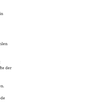
in
hlen
t
fte der
en.
ede