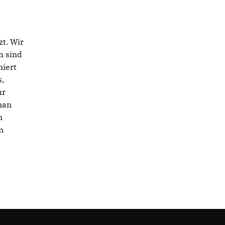
zt. Wir
n sind
niert
s,
ur
 man
m
n