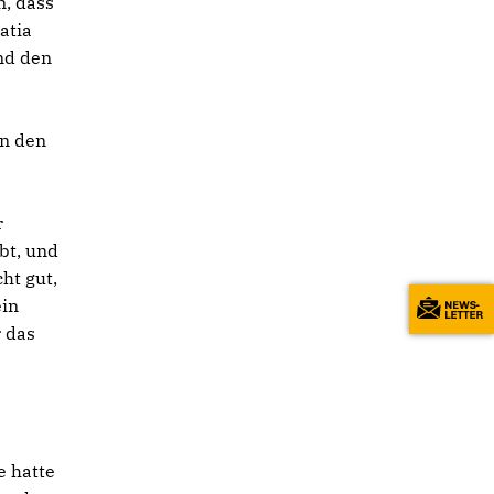
n, dass
atia
nd den
en den
r
bt, und
ht gut,
ein
r das
e hatte