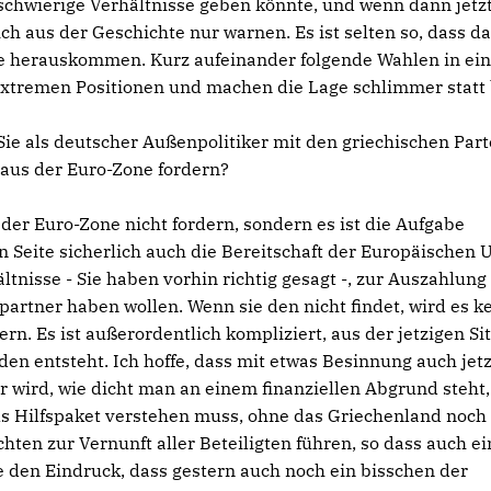
schwierige Verhältnisse geben könnte, und wenn dann jetz
ch aus der Geschichte nur warnen. Es ist selten so, dass d
se herauskommen. Kurz aufeinander folgende Wahlen in ei
 extremen Positionen und machen die Lage schlimmer statt 
Sie als deutscher Außenpolitiker mit den griechischen Part
 aus der Euro-Zone fordern?
der Euro-Zone nicht fordern, sondern es ist die Aufgabe
n Seite sicherlich auch die Bereitschaft der Europäischen 
tnisse - Sie haben vorhin richtig gesagt -, zur Auszahlung
artner haben wollen. Wenn sie den nicht findet, wird es k
rn. Es ist außerordentlich kompliziert, aus der jetzigen Si
en entsteht. Ich hoffe, dass mit etwas Besinnung auch jetz
 wird, wie dicht man an einem finanziellen Abgrund steht,
ls Hilfspaket verstehen muss, ohne das Griechenland noch
hten zur Vernunft aller Beteiligten führen, so dass auch ei
e den Eindruck, dass gestern auch noch ein bisschen der