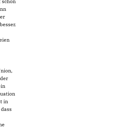
t schon
ann
ner
besser.
eien
Union,
 der
ein
tuation
t in
 dass
ne