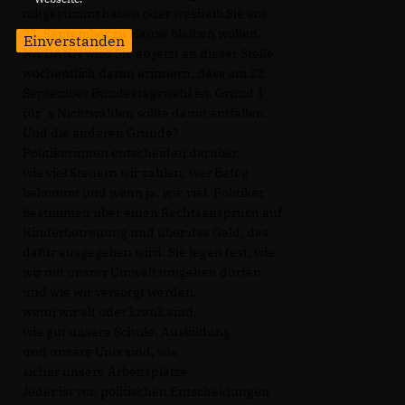
mitgestimmt haben oder weshalb Sie am
22. September zu Hause bleiben wollen.
Einverstanden
NA DANN wird Sie ab jetzt an dieser Stelle
wöchentlich daran erinnern, dass am 22.
September Bundestagswahl ist. Grund 1
für`s Nichtwählen sollte damit entfallen.
Und die anderen Gründe?
Politikerinnen entscheiden darüber,
wie viel Steuern wir zahlen, wer Bafög
bekommt und wenn ja, wie viel. Politiker
bestimmen über einen Rechtsanspruch auf
Kinderbetreuung und über das Geld, das
dafür ausgegeben wird. Sie legen fest, wie
wir mit unsrer Umwelt umgehen dürfen
und wie wir versorgt werden,
wenn wir alt oder krank sind,
wie gut unsere Schule, Ausbildung
und unsere Unis sind, wie
sicher unsere Arbeitsplätze.
Jeder ist von politischen Entscheidungen