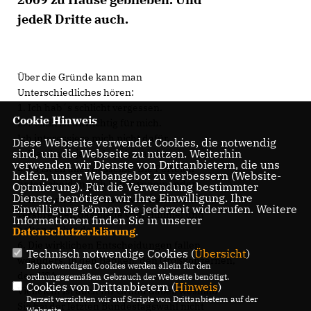
jedeR Dritte auch.
Über die Gründe kann man
Unterschiedliches hören:
1. Ich hab´s schlicht vergessen.
Cookie Hinweis
2. Politik ist unwichtig für mich.
Ich interessiere mich nicht dafür.
Diese Webseite verwendet Cookies, die notwendig
sind, um die Webseite zu nutzen. Weiterhin
3. Man kann ja doch nichts ändern.
verwenden wir Dienste von Drittanbietern, die uns
4. Es ist eh alles dasselbe. Die Parteien
helfen, unser Webangebot zu verbessern (Website-
unterscheiden sich kaum voneinander.
Optmierung). Für die Verwendung bestimmter
Dienste, benötigen wir Ihre Einwilligung. Ihre
5. Ich vertrau´ niemand von denen. Die
Einwilligung können Sie jederzeit widerrufen. Weitere
versprechen das Blaue vom Himmel und
Informationen finden Sie in unserer
halten nichts davon.
Datenschutzerklärung
.
6. Die wirklichen Entscheidungen fallen
Technisch notwendige Cookies (
Übersicht
)
woanders, in den Banken, den Großkonzernen,
Die notwendigen Cookies werden allein für den
den USA ...
ordnungsgemäßen Gebrauch der Webseite benötigt.
Cookies von Drittanbietern (
Hinweis
)
Vielleicht ist auch Ihr Grund dabei, weshalb
Derzeit verzichten wir auf Scripte von Drittanbietern auf der
Sie bei der letzten Bundestagswahl nicht
Webseite.