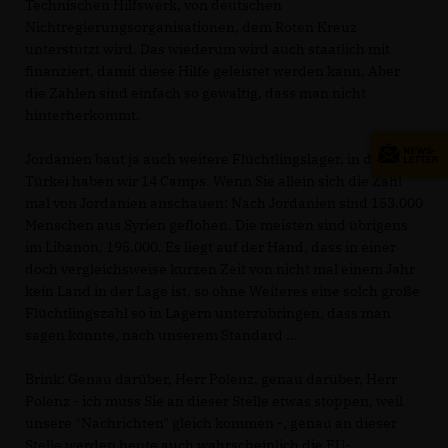
Technischen Hilfswerk, von deutschen
Nichtregierungsorganisationen, dem Roten Kreuz
unterstützt wird. Das wiederum wird auch staatlich mit
finanziert, damit diese Hilfe geleistet werden kann. Aber
die Zahlen sind einfach so gewaltig, dass man nicht
hinterherkommt.
Jordanien baut ja auch weitere Flüchtlingslager, in der
Türkei haben wir 14 Camps. Wenn Sie allein sich die Zahl
mal von Jordanien anschauen: Nach Jordanien sind 153.000
Menschen aus Syrien geflohen. Die meisten sind übrigens
im Libanon, 195.000. Es liegt auf der Hand, dass in einer
doch vergleichsweise kurzen Zeit von nicht mal einem Jahr
kein Land in der Lage ist, so ohne Weiteres eine solch große
Flüchtlingszahl so in Lagern unterzubringen, dass man
sagen könnte, nach unserem Standard
Brink:
Genau darüber, Herr Polenz, genau darüber, Herr
Polenz - ich muss Sie an dieser Stelle etwas stoppen, weil
unsere "Nachrichten" gleich kommen -, genau an dieser
Stelle werden heute auch wahrscheinlich die EU-