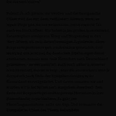
Sie das verhindern?
Polenz:
Ja, ich glaube, wir werden und die Europäische
Union wird das nur dann verhindern können, wenn es
legale Wege gibt, zu uns zu kommen, wenn man die Tür
auch ein Stück öffnet. Wir haben ja bei großen humanitären
Katastrophen infolge von Krieg und Bürgerkrieg in den
90er-Jahren, als es in dem ehemaligen Jugoslawien diese
Bürgerkriegssituation gab, auch ähnlich gehandelt. Und
wenn wir uns jetzt mal die deutschen Erfahrungen damit
anschauen, damals sind viele Menschen nach Deutschland
gekommen - es war natürlich auch noch näher in unserer
Nachbarschaft, das ist richtig -, aber die allermeisten sind ja
dann auch nach Ende der Kriegshandlungen in ihr
Heimatland zurückgekehrt. Und davon müssten wir und
würden wir ja bei Syrien auch ausgehen, dass nach dem
Ende der Bürgerkriegshandlungen die Menschen in ihre
Heimatländer zurückkehren. Es geht um
Flüchtlingsaufnahme, nicht um Asyl. Und so müsste die
Europäische Union das Thema behandeln.