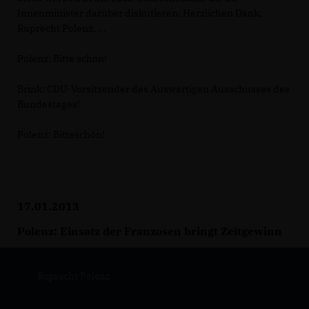
Innenminister darüber diskutieren. Herzlichen Dank,
Ruprecht Polenz,
Polenz:
Bitte schön!
Brink:
CDU-Vorsitzender des Auswärtigen Ausschusses des
Bundestages!
Polenz:
Bitteschön!
17.01.2013
Polenz: Einsatz der Franzosen bringt Zeitgewinn
Ruprecht Polenz