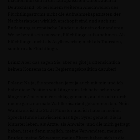
machen müssen in der Europäischen Union, auch in
Deutschland, ob bei einem weiteren Anschwellen des
Flüchtlingsstroms nicht die Aufnahmekapazitäten der
Nachbarländer wirklich erschöpft sind und auch zur
Entlastung europäische Länder in der ein oder anderen
Weise bereit sein müssen, Flüchtlinge aufzunehmen. Als
Flüchtlinge, nicht als Asylbewerber, nicht als Touristen,
sondern als Flüchtlinge.
Brink:
Aber das sagen Sie, aber es gibt ja offensichtlich
keinen Konsens in der Regierungskoalition darüber!
Polenz:
Na ja, Sie sprechen jetzt ja auch mit mir, und ich
habe diese Position seit Längerem. Ich habe schon vor
längerer Zeit einen Vorschlag gemacht, auf den ich durch
meine ganz normale Wahlkreisarbeit gekommen bin. Mein
Wahlkreis ist die Stadt Münster und ich habe in meiner
Sprechstunde inzwischen häufiger Syrer gehabt, die in
Münster leben, als Ärzte, als Anwälte, und die mich gefragt
haben, ist es denn möglich, meine Verwandten, meinen
Bruder, meine Schwester, meine Eltern haben sich in die