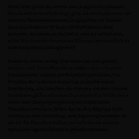
Brink:
Aber genau da müsste man ja eigentlich einhaken:
Gerade weil es um Flüchtlinge geht, die werden ja, wenn sie
über das Mittelmeer kommen, aufgegriffen, sie müssen
dann innerhalb von 30 Tagen offiziell Griechenland
verlassen, am besten in die Türkei, aber die will sie auch
nicht. Wie lösen Sie denn dieses Dilemma, es muss doch da
eine europäische Lösung geben?
Polenz:
Ja, das ist richtig. Und bisher hat man gehofft,
erstens - und das hoffen wir natürlich weiter -, dass die
Fluchtursache, nämlich die Bürgerkriegssituation, das
Vorgehen der syrischen Regierung gegen die eigene
Bevölkerung, das Zwischen-die-Fronten-geraten-Können,
dass das möglichst schnell aufhört durch eine Waffenruhe,
durch eine Übergangsregierung und durch einen
Transitionsprozess in Syrien, der zu dem Ergebnis führt,
dass Syrien eine Verfassung, eine Regierung bekommt, so
wie sie die Menschen wollen und nach der sie dann in
Syrien ihre eigenen Geschicke gestalten können.