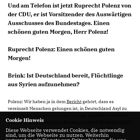
Und am Telefon ist jetzt Ruprecht Polenz von
der CDU, er ist Vorsitzender des Auswärtigen
Ausschusses des Bundestages. Einen
schönen guten Morgen, Herr Polenz!
Ruprecht Polenz:
Einen schönen guten
Morgen!
Brink:
Ist Deutschland bereit, Flüchtlinge
aus Syrien aufzunehmen?
Polenz:
Wir haben ja in dem
Bericht
gehört, dass es
vereinzelt Menschen gelungen ist, in Deutschland Asyl zu
beantragen. Das ist eine Zahl, die liegt irgendwo zwischen
Cookie Hinweis
3000 und 5000 Menschen, die das auf diese Weise geschafft
haben. Angesichts der großen Zahlen, über die Sie
Diese Webseite verwendet Cookies, die notwendig
sind, um die Webseite zu nutzen. Weiterhin
gesprochen haben, und der Erwartungen des UN-
verwenden wir Dienste von Drittanbietern, die uns