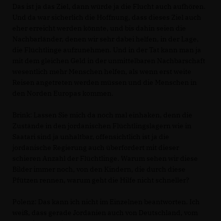
Das ist ja das Ziel, dann würde ja die Flucht auch aufhören.
Und da war sicherlich die Hoffnung, dass dieses Ziel auch
eher erreicht werden könnte, und bis dahin seien die
Nachbarländer, denen wir sehr dabei helfen, in der Lage,
die Flüchtlinge aufzunehmen. Und in der Tat kann man ja
mit dem gleichen Geld in der unmittelbaren Nachbarschaft
wesentlich mehr Menschen helfen, als wenn erst weite
Reisen angetreten werden müssen und die Menschen in
den Norden Europas kommen.
Brink:
Lassen Sie mich da noch mal einhaken, denn die
Zustände in den jordanischen Flüchtlingslagern wie in
Saatari sind ja unhaltbar, offensichtlich ist ja die
jordanische Regierung auch überfordert mit dieser
schieren Anzahl der Flüchtlinge. Warum sehen wir diese
Bilder immer noch, von den Kindern, die durch diese
Pfützen rennen, warum geht die Hilfe nicht schneller?
Polenz:
Das kann ich nicht im Einzelnen beantworten. Ich
weiß, dass gerade Jordanien auch von Deutschland, vom