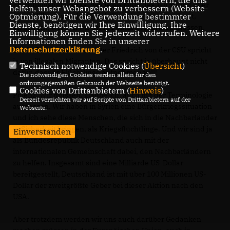
Flüchtlingshilfswerks, das ja bis Mitte des Jahres mit über
helfen, unser Webangebot zu verbessern (Website-
Optmierung). Für die Verwendung bestimmter
einer Million syrischer Flüchtlinge insgesamt rechnet,
Dienste, benötigen wir Ihre Einwilligung. Ihre
glaube ich, werden wir diese Politik überprüfen müssen.
Einwilligung können Sie jederzeit widerrufen. Weitere
Informationen finden Sie in unserer
Datenschutzerklärung
.
Brink:
Bundesinnenminister Friedrich von der CSU spricht
ja von illegalen Migranten. Das spricht ja überhaupt nicht
Technisch notwendige Cookies (
Übersicht
)
dafür, dass er Flüchtlinge aufnehmen will!
Die notwendigen Cookies werden allein für den
ordnungsgemäßen Gebrauch der Webseite benötigt.
Cookies von Drittanbietern (
Hinweis
)
Polenz:
Wir müssen, glaube ich, auch mit der Terminologie
Derzeit verzichten wir auf Scripte von Drittanbietern auf der
aufpassen. Wir haben in Syrien eine Bürgerkriegssituation
Webseite.
und ich sehe diese Menschen, die sich in die Nachbarländer
in Sicherheit bringen, als Kriegsflüchtlinge. Und wir sind ja
Einverstanden
als Bundesrepublik Deutschland auch mit der
internationalen Gemeinschaft dabei, den Nachbarländern
zu helfen. Insgesamt sind eine Milliarde US-Dollar
bereitgestellt, Deutschland ist mit über 100 Millionen US-
Dollar der zweitgrößte Geber bei dieser Aktion nach den
USA.
Aber trotzdem werden wir uns auch darüber Gedanken